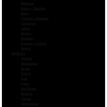
Billeteras
Bolsos y Mochilas
Boxer
Chalinas y Bufandas
Cinturones
Gorras
Medias
Perfumes
Pulseras y Collares
Relojes
MARCAS
Airborn
Birmingham
Bowen
Bolivia
Gola
Lotus
Old Bridge
Resuelto
Tascani
Otras marcas