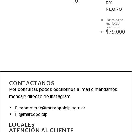
0
RY
NEGRO
.Birmingha
m.
,
fw26
,
Sweater
$
79.000
CONTACTANOS
Por consultas podés escribirnos al mail o mandarnos
mensaje directo de instagram
ecommerce@marcopololp.com.ar
@marcopololp
LOCALES
ATENCIÓN AL CLIENTE