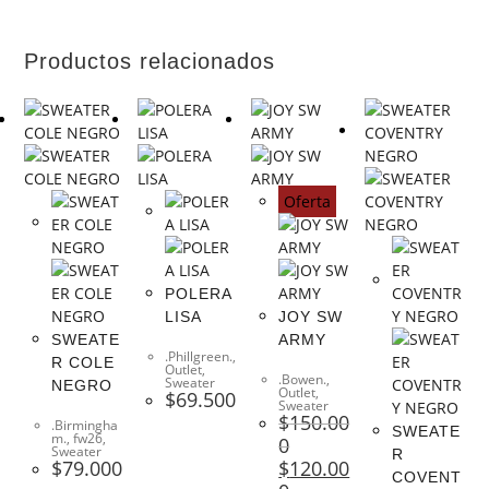
Productos relacionados
Oferta
POLERA
LISA
JOY SW
SWEATE
ARMY
.Phillgreen.
,
R COLE
Outlet
,
.Bowen.
,
Sweater
NEGRO
Outlet
,
$
69.500
Sweater
$
150.00
.Birmingha
SWEATE
m.
,
fw26
,
0
Sweater
R
$
79.000
$
120.00
COVENT