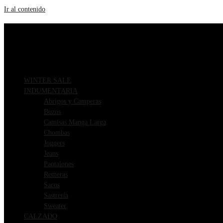
Ir al contenido
ENVIOS GRATIS A PARTIR DE $169.000
3 CUOTAS SIN INTERÉS
WINTER SALE
INDUMENTARIA
Abrigos y Camperas
Buzos
Camisas Manga Larga
Chombas
Joggers
Jeans
Pantalones
Remeras
Sacos
Sastrería
Sweater
CALZADO