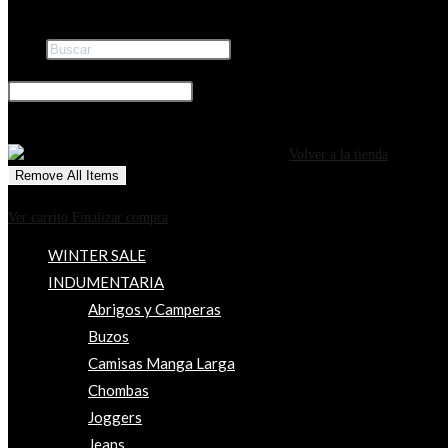
Buscar
×
0
CARRITO
¡Tu carrito está actualmente vacío!
Volver a la tienda
Remove All Items
0
$0
Ver carrito
Finalizar compra
WINTER SALE
INDUMENTARIA
Abrigos y Camperas
Buzos
Camisas Manga Larga
Chombas
Joggers
Jeans