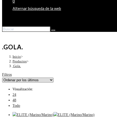
0
Alternar búsqueda de la web
.GOLA.
Inicio
>
Productos
>
.Gola.
Filtros
Visualización:
24
48
Todo