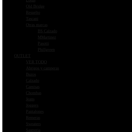
Lotus
Old Bridge
Resuelto
Tascani
Otras marcas
BS Calzado
MMartinez
Pasotti
Phillgreen
OUTLET
VER TODO
Abrigos y camperas
Buzos
Calzado
Camisas
Chombas
Jeans
Joggers
Pantalones
Remeras
Sweaters
Sastreria