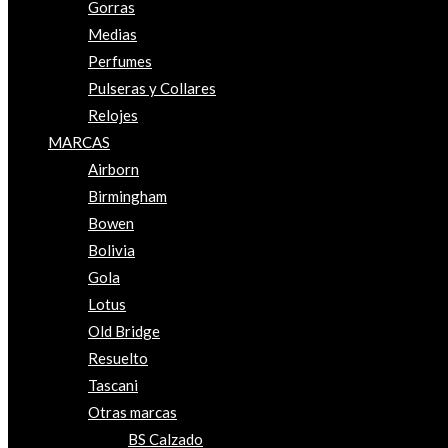
Gorras
Medias
Perfumes
Pulseras y Collares
Relojes
MARCAS
Airborn
Birmingham
Bowen
Bolivia
Gola
Lotus
Old Bridge
Resuelto
Tascani
Otras marcas
BS Calzado