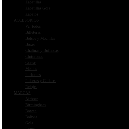
Zapatillas
Zapatillas Gola
Zapatos
ACCESORIOS
Ver todos
Billeteras
Bolsos y Mochilas
Boxer
Chalinas y Bufandas
Cinturones
Gorras
Medias
Perfumes
Pulseras y Collares
Relojes
MARCAS
Airborn
Birmingham
Bowen
Bolivia
Gola