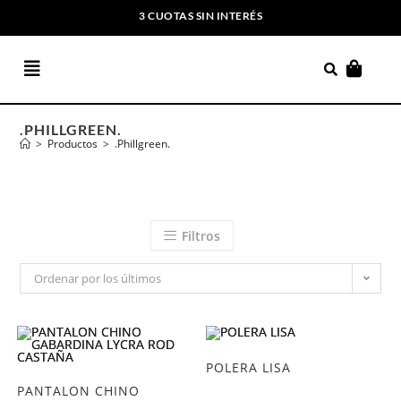
3 CUOTAS SIN INTERÉS
ENVIOS GRATIS A PARTIR DE $169.000
.PHILLGREEN.
>
Productos
>
.Phillgreen.
Filtros
Ordenar por los últimos
POLERA LISA
PANTALON CHINO