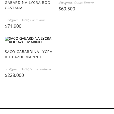
GABARDINA LYCRA ROD
.Phillgreen.
,
Outlet
,
Sweater
CASTAÑA
$
69.500
.Phillgreen.
,
Outlet
,
Pantalones
$
71.900
SACO GABARDINA LYCRA
ROD AZUL MARINO
.Phillgreen.
,
Outlet
,
Sacos
,
Sastrería
$
228.000