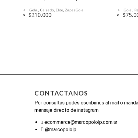
.Gola.
,
Calzado
,
Elite
,
ZapasGola
.Gola.
,
R
$
210.000
$
75.0
CONTACTANOS
Por consultas podés escribirnos al mail o mand
mensaje directo de instagram
ecommerce@marcopololp.com.ar
@marcopololp