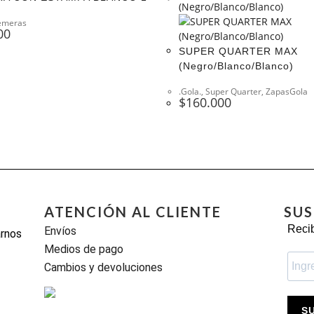
emeras
00
SUPER QUARTER MAX
(Negro/Blanco/Blanco)
.Gola.
,
Super Quarter
,
ZapasGola
$
160.000
ATENCIÓN AL CLIENTE
SUS
Recib
Envíos
arnos
Medios de pago
Cambios y devoluciones
S