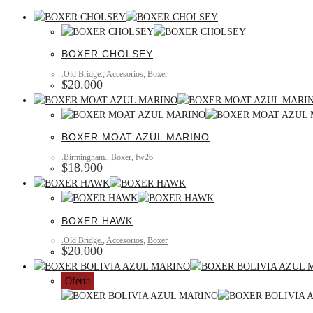
BOXER CHOLSEY
.Old Bridge.
,
Accesorios
,
Boxer
$
20.000
BOXER MOAT AZUL MARINO
.Birmingham.
,
Boxer
,
fw26
$
18.900
BOXER HAWK
.Old Bridge.
,
Accesorios
,
Boxer
$
20.000
Oferta