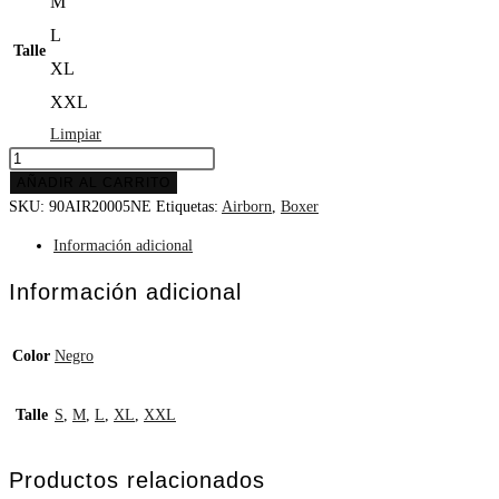
M
L
Talle
XL
XXL
Limpiar
AÑADIR AL CARRITO
SKU:
90AIR20005NE
Etiquetas:
Airborn
,
Boxer
Información adicional
Información adicional
Color
Negro
Talle
S
,
M
,
L
,
XL
,
XXL
Productos relacionados