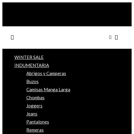
WINTER SALE
INDUMENTARIA
Abrigos y Camperas
Buzos
Camisas Manga Larga
Chombas
Joggers
Jeans
Pantalones
Remeras