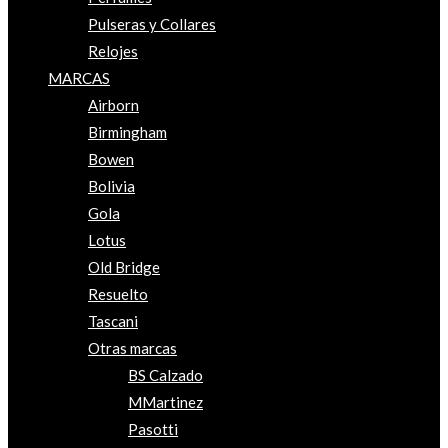
Pulseras y Collares
Relojes
MARCAS
Airborn
Birmingham
Bowen
Bolivia
Gola
Lotus
Old Bridge
Resuelto
Tascani
Otras marcas
BS Calzado
MMartinez
Pasotti