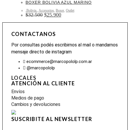
BOXER BOLIVIA AZUL MARINO
.Bolivia.
,
Accesorios
,
Boxer
,
Outlet
$
32.500
$
25.900
CONTACTANOS
Por consultas podés escribirnos al mail o mandarnos
mensaje directo de instagram
ecommerce@marcopololp.com.ar
@marcopololp
LOCALES
ATENCIÓN AL CLIENTE
Envíos
Medios de pago
Cambios y devoluciones
SUSCRIBITE AL NEWSLETTER