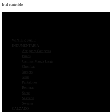
Ir al contenido
ENVIOS GRATIS A PARTIR DE $169.000
3 CUOTAS SIN INTERÉS
WINTER SALE
INDUMENTARIA
Abrigos y Camperas
Buzos
Camisas Manga Larga
Chombas
Joggers
Jeans
Pantalones
Remeras
Sacos
Sastrería
Sweater
CALZADO