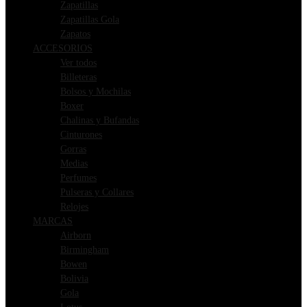
Zapatillas
Zapatillas Gola
Zapatos
ACCESORIOS
Ver todos
Billeteras
Bolsos y Mochilas
Boxer
Chalinas y Bufandas
Cinturones
Gorras
Medias
Perfumes
Pulseras y Collares
Relojes
MARCAS
Airborn
Birmingham
Bowen
Bolivia
Gola