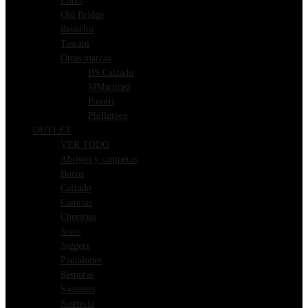
Lotus
Old Bridge
Resuelto
Tascani
Otras marcas
BS Calzado
MMartinez
Pasotti
Phillgreen
OUTLET
VER TODO
Abrigos y camperas
Buzos
Calzado
Camisas
Chombas
Jeans
Joggers
Pantalones
Remeras
Sweaters
Sastreria