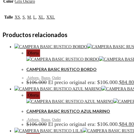
Color
Gris Oscuro
Talle
XS
,
S
,
M
,
L
,
XL
,
XXL
Productos relacionados
Oferta
CAMPERA BASIC RUSTICO BORDO
.Airborn.
,
Buzos
,
Outlet
$
106.000
El precio original era: $106.000.
$
84.8
Oferta
CAMPERA BASIC RUSTICO AZUL MARINO
.Airborn.
,
Buzos
,
Outlet
$
106.000
El precio original era: $106.000.
$
84.8