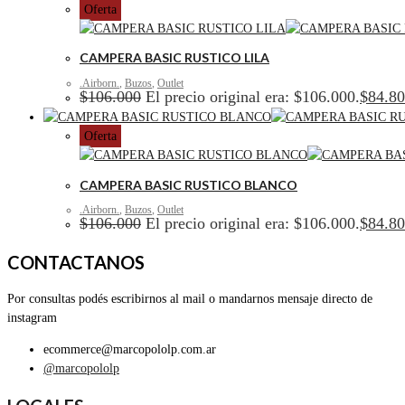
Oferta
CAMPERA BASIC RUSTICO LILA
.Airborn.
,
Buzos
,
Outlet
$
106.000
El precio original era: $106.000.
$
84.8
Oferta
CAMPERA BASIC RUSTICO BLANCO
.Airborn.
,
Buzos
,
Outlet
$
106.000
El precio original era: $106.000.
$
84.8
CONTACTANOS
Por consultas podés escribirnos al mail o mandarnos mensaje directo de
instagram
ecommerce@marcopololp.com.ar
@marcopololp