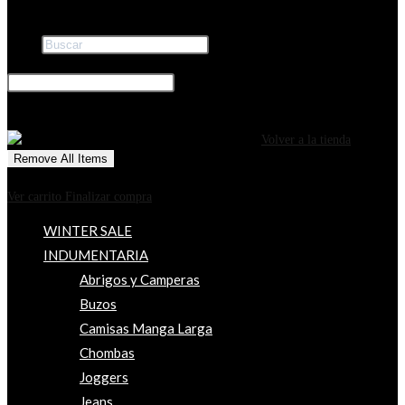
Buscar
×
0
CARRITO
¡Tu carrito está actualmente vacío!
Volver a la tienda
Remove All Items
0
$0
Ver carrito
Finalizar compra
WINTER SALE
INDUMENTARIA
Abrigos y Camperas
Buzos
Camisas Manga Larga
Chombas
Joggers
Jeans