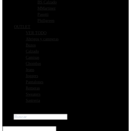
BS Calzado
MMartinez
Pasotti
Phillgreen
OUTLET
VER TODO
Abrigos y camperas
Buzos
Calzado
Camisas
Chombas
Jeans
Joggers
Pantalones
Remeras
Sweaters
Sastreria
Buscar
×