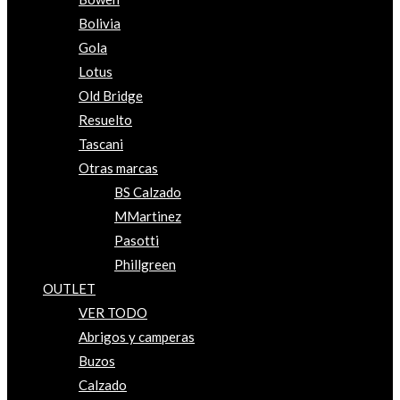
Bolivia
Gola
Lotus
Old Bridge
Resuelto
Tascani
Otras marcas
BS Calzado
MMartinez
Pasotti
Phillgreen
OUTLET
VER TODO
Abrigos y camperas
Buzos
Calzado