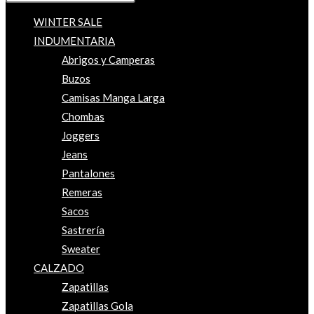
WINTER SALE
INDUMENTARIA
Abrigos y Camperas
Buzos
Camisas Manga Larga
Chombas
Joggers
Jeans
Pantalones
Remeras
Sacos
Sastrería
Sweater
CALZADO
Zapatillas
Zapatillas Gola