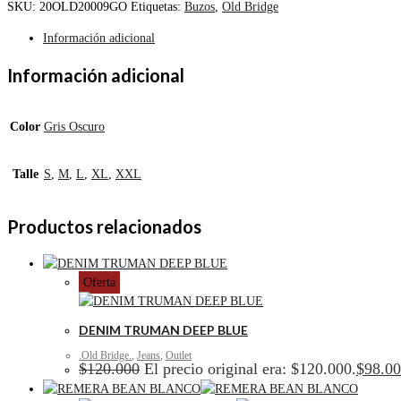
SKU:
20OLD20009GO
Etiquetas:
Buzos
,
Old Bridge
Información adicional
Información adicional
Color
Gris Oscuro
Talle
S
,
M
,
L
,
XL
,
XXL
Productos relacionados
Oferta
DENIM TRUMAN DEEP BLUE
.Old Bridge.
,
Jeans
,
Outlet
$
120.000
El precio original era: $120.000.
$
98.0