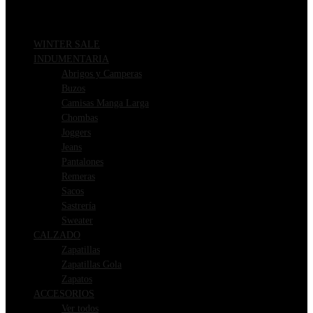
WINTER SALE
INDUMENTARIA
Abrigos y Camperas
Buzos
Camisas Manga Larga
Chombas
Joggers
Jeans
Pantalones
Remeras
Sacos
Sastrería
Sweater
CALZADO
Zapatillas
Zapatillas Gola
Zapatos
ACCESORIOS
Ver todos