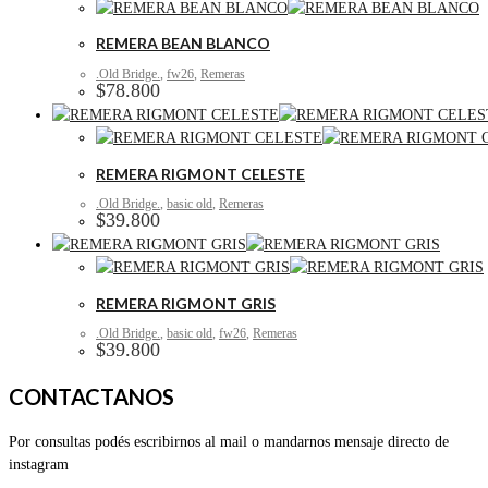
REMERA BEAN BLANCO
.Old Bridge.
,
fw26
,
Remeras
$
78.800
REMERA RIGMONT CELESTE
.Old Bridge.
,
basic old
,
Remeras
$
39.800
REMERA RIGMONT GRIS
.Old Bridge.
,
basic old
,
fw26
,
Remeras
$
39.800
CONTACTANOS
Por consultas podés escribirnos al mail o mandarnos mensaje directo de
instagram