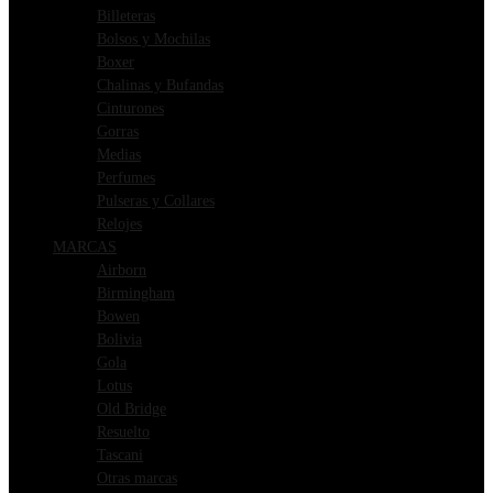
Billeteras
Bolsos y Mochilas
Boxer
Chalinas y Bufandas
Cinturones
Gorras
Medias
Perfumes
Pulseras y Collares
Relojes
MARCAS
Airborn
Birmingham
Bowen
Bolivia
Gola
Lotus
Old Bridge
Resuelto
Tascani
Otras marcas