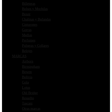
Billeteras
Bolsos y Mochilas
Boxer
Chalinas y Bufandas
Cinturones
Gorras
Medias
Perfumes
Pulseras y Collares
Relojes
MARCAS
Airborn
Birmingham
Bowen
Bolivia
Gola
Lotus
Old Bridge
Resuelto
Tascani
Otras marcas