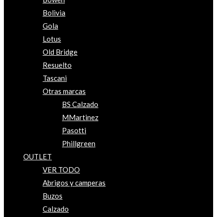
Bolivia
Gola
Lotus
Old Bridge
Resuelto
Tascani
Otras marcas
BS Calzado
MMartinez
Pasotti
Phillgreen
OUTLET
VER TODO
Abrigos y camperas
Buzos
Calzado