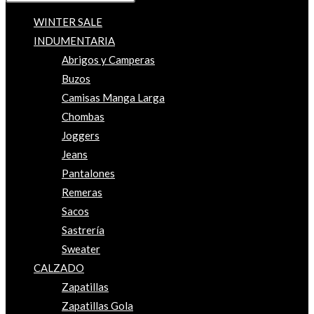
WINTER SALE
INDUMENTARIA
Abrigos y Camperas
Buzos
Camisas Manga Larga
Chombas
Joggers
Jeans
Pantalones
Remeras
Sacos
Sastrería
Sweater
CALZADO
Zapatillas
Zapatillas Gola