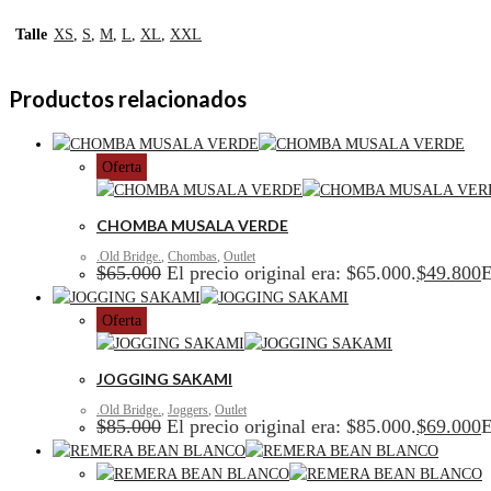
Talle
XS
,
S
,
M
,
L
,
XL
,
XXL
Productos relacionados
Oferta
CHOMBA MUSALA VERDE
.Old Bridge.
,
Chombas
,
Outlet
$
65.000
El precio original era: $65.000.
$
49.800
E
Oferta
JOGGING SAKAMI
.Old Bridge.
,
Joggers
,
Outlet
$
85.000
El precio original era: $85.000.
$
69.000
E