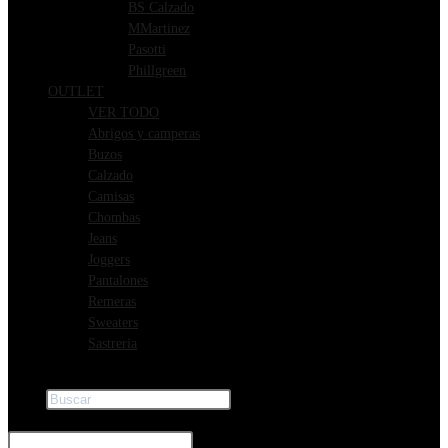
BS Calzado
MMartinez
Pasotti
Phillgreen
OUTLET
VER TODO
Abrigos y camperas
Buzos
Calzado
Camisas
Chombas
Jeans
Joggers
Pantalones
Remeras
Sweaters
Sastreria
Buscar
×