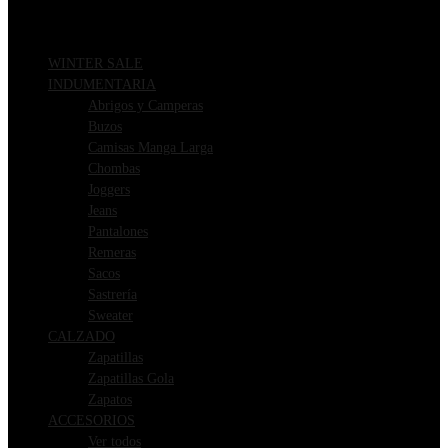
WINTER SALE
INDUMENTARIA
Abrigos y Camperas
Buzos
Camisas Manga Larga
Chombas
Joggers
Jeans
Pantalones
Remeras
Sacos
Sastrería
Sweater
CALZADO
Zapatillas
Zapatillas Gola
Zapatos
ACCESORIOS
Ver todos