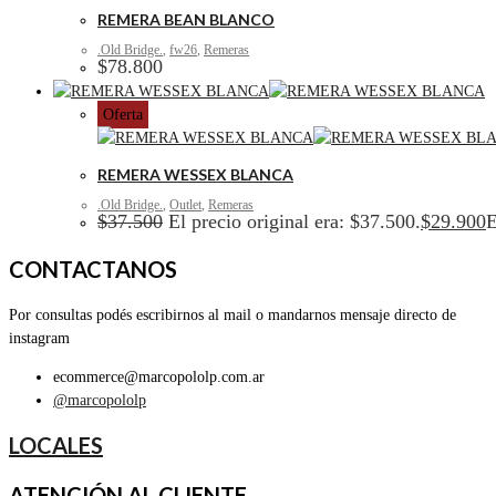
REMERA BEAN BLANCO
.Old Bridge.
,
fw26
,
Remeras
$
78.800
Oferta
REMERA WESSEX BLANCA
.Old Bridge.
,
Outlet
,
Remeras
$
37.500
El precio original era: $37.500.
$
29.900
E
CONTACTANOS
Por consultas podés escribirnos al mail o mandarnos mensaje directo de
instagram
ecommerce@marcopololp.com.ar
@marcopololp
LOCALES
ATENCIÓN AL CLIENTE