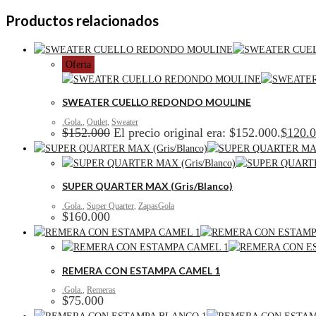
Productos relacionados
Oferta
SWEATER CUELLO REDONDO MOULINE
.Gola.
,
Outlet
,
Sweater
$
152.000
El precio original era: $152.000.
$
120.
SUPER QUARTER MAX (Gris/Blanco)
.Gola.
,
Super Quarter
,
ZapasGola
$
160.000
REMERA CON ESTAMPA CAMEL 1
.Gola.
,
Remeras
$
75.000