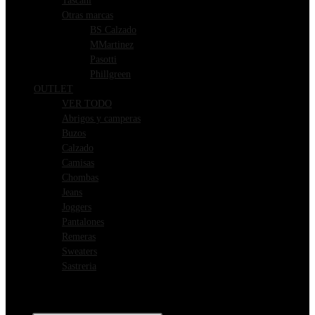
Tascani
Otras marcas
BS Calzado
MMartinez
Pasotti
Phillgreen
OUTLET
VER TODO
Abrigos y camperas
Buzos
Calzado
Camisas
Chombas
Jeans
Joggers
Pantalones
Remeras
Sweaters
Sastreria