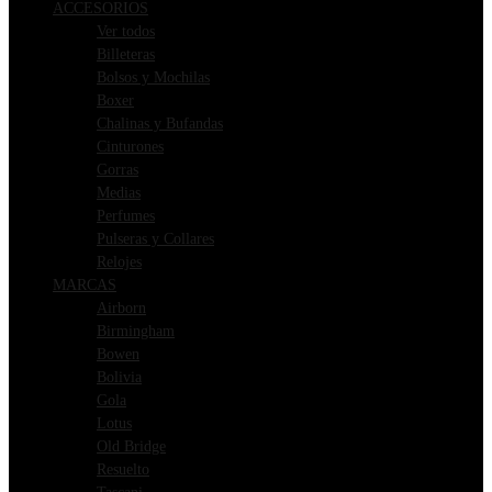
ACCESORIOS
Ver todos
Billeteras
Bolsos y Mochilas
Boxer
Chalinas y Bufandas
Cinturones
Gorras
Medias
Perfumes
Pulseras y Collares
Relojes
MARCAS
Airborn
Birmingham
Bowen
Bolivia
Gola
Lotus
Old Bridge
Resuelto