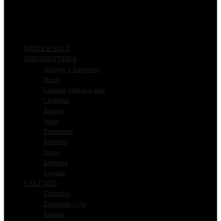
WINTER SALE
INDUMENTARIA
Abrigos y Camperas
Buzos
Camisas Manga Larga
Chombas
Joggers
Jeans
Pantalones
Remeras
Sacos
Sastrería
Sweater
CALZADO
Zapatillas
Zapatillas Gola
Zapatos