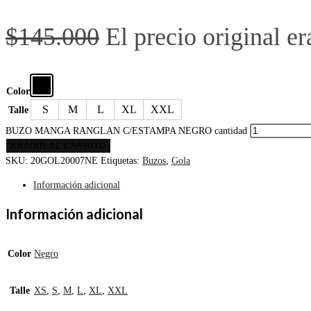
$
145.000
El precio original e
Color
S
M
L
XL
XXL
Talle
BUZO MANGA RANGLAN C/ESTAMPA NEGRO cantidad
AÑADIR AL CARRITO
SKU:
20GOL20007NE
Etiquetas:
Buzos
,
Gola
Información adicional
Información adicional
Color
Negro
Talle
XS
,
S
,
M
,
L
,
XL
,
XXL