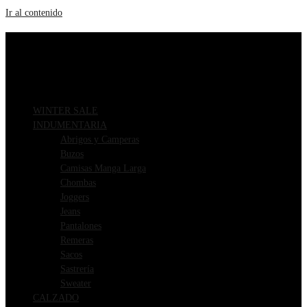
Ir al contenido
ENVIOS GRATIS A PARTIR DE $169.000
3 CUOTAS SIN INTERÉS
WINTER SALE
INDUMENTARIA
Abrigos y Camperas
Buzos
Camisas Manga Larga
Chombas
Joggers
Jeans
Pantalones
Remeras
Sacos
Sastrería
Sweater
CALZADO