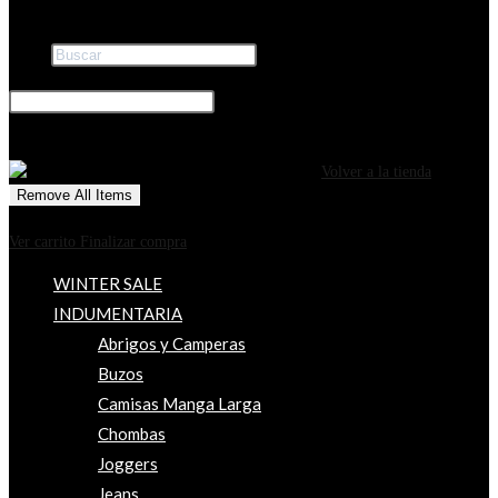
Buscar
×
0
CARRITO
¡Tu carrito está actualmente vacío!
Volver a la tienda
Remove All Items
0
$0
Ver carrito
Finalizar compra
WINTER SALE
INDUMENTARIA
Abrigos y Camperas
Buzos
Camisas Manga Larga
Chombas
Joggers
Jeans