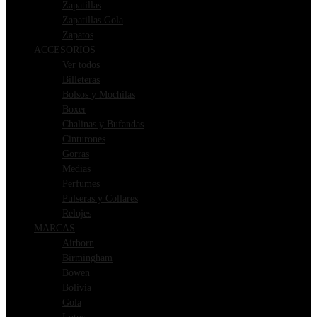
Zapatillas
Zapatillas Gola
Zapatos
ACCESORIOS
Ver todos
Billeteras
Bolsos y Mochilas
Boxer
Chalinas y Bufandas
Cinturones
Gorras
Medias
Perfumes
Pulseras y Collares
Relojes
MARCAS
Airborn
Birmingham
Bowen
Bolivia
Gola