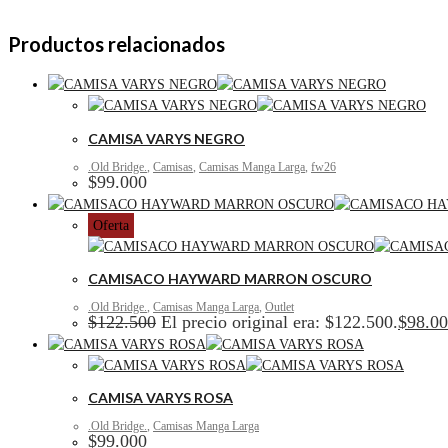
Productos relacionados
CAMISA VARYS NEGRO
.Old Bridge.
,
Camisas
,
Camisas Manga Larga
,
fw26
$
99.000
Oferta
CAMISACO HAYWARD MARRON OSCURO
.Old Bridge.
,
Camisas Manga Larga
,
Outlet
$
122.500
El precio original era: $122.500.
$
98.0
CAMISA VARYS ROSA
.Old Bridge.
,
Camisas Manga Larga
$
99.000