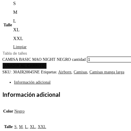
S
M
L
Talle
XL
XXL
Limpiar
Tabla de talles
CAMISA BASIC MAO NIGHT NEGRO cantidad
AÑADIR AL CARRITO
SKU:
30AIR20045NE
Etiquetas:
Airborn
,
Camisas
,
Camisas manga larga
Información adicional
Información adicional
Color
Negro
Talle
S
,
M
,
L
,
XL
,
XXL