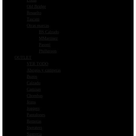
Lotus
Old Bridge
Resuelto
Tascani
Otras marcas
BS Calzado
MMartinez
Pasotti
Phillgreen
OUTLET
VER TODO
Abrigos y camperas
Buzos
Calzado
Camisas
Chombas
Jeans
Joggers
Pantalones
Remeras
Sweaters
Sastreria