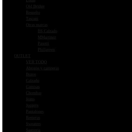
Lotus
Old Bridge
Resuelto
Tascani
Otras marcas
BS Calzado
MMartinez
Pasotti
Phillgreen
OUTLET
VER TODO
Abrigos y camperas
Buzos
Calzado
Camisas
Chombas
Jeans
Joggers
Pantalones
Remeras
Sweaters
Sastreria