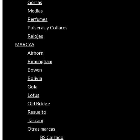
Gorras
Medias
Perfumes
Pulseras y Collares
Relojes
MARCAS
Airborn
Birmingham
Bowen
Bolivia
Gola
Lotus
Old Bridge
Resuelto
Tascani
Otras marcas
BS Calzado