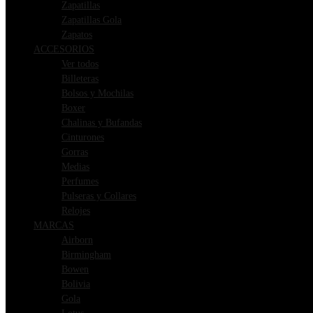
Zapatillas
Zapatillas Gola
Zapatos
ACCESORIOS
Ver todos
Billeteras
Bolsos y Mochilas
Boxer
Chalinas y Bufandas
Cinturones
Gorras
Medias
Perfumes
Pulseras y Collares
Relojes
MARCAS
Airborn
Birmingham
Bowen
Bolivia
Gola