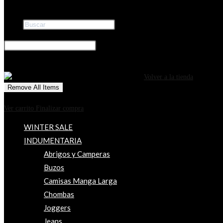
Buscar
×
0
CARRITO
¡Tu carrito está actualmente vacío!
Volver a la tienda
Remove All Items
0
$0
Ver carrito
Finalizar compra
WINTER SALE
INDUMENTARIA
Abrigos y Camperas
Buzos
Camisas Manga Larga
Chombas
Joggers
Jeans