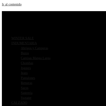
Ir al contenido
ENVIOS GRATIS A PARTIR DE $169.000
3 CUOTAS SIN INTERÉS
WINTER SALE
INDUMENTARIA
Abrigos y Camperas
Buzos
Camisas Manga Larga
Chombas
Joggers
Jeans
Pantalones
Remeras
Sacos
Sastrería
Sweater
CALZADO