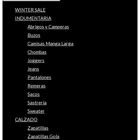
WINTER SALE
INDUMENTARIA
Abrigos y Camperas
Buzos
Camisas Manga Larga
Chombas
Joggers
Jeans
Pantalones
Remeras
Sacos
Sastrería
Sweater
CALZADO
Zapatillas
Zapatillas Gola