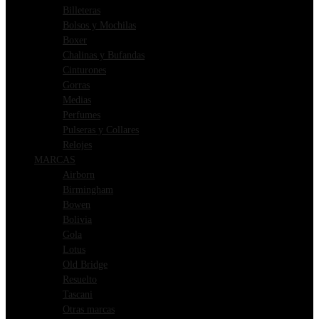
Billeteras
Bolsos y Mochilas
Boxer
Chalinas y Bufandas
Cinturones
Gorras
Medias
Perfumes
Pulseras y Collares
Relojes
MARCAS
Airborn
Birmingham
Bowen
Bolivia
Gola
Lotus
Old Bridge
Resuelto
Tascani
Otras marcas