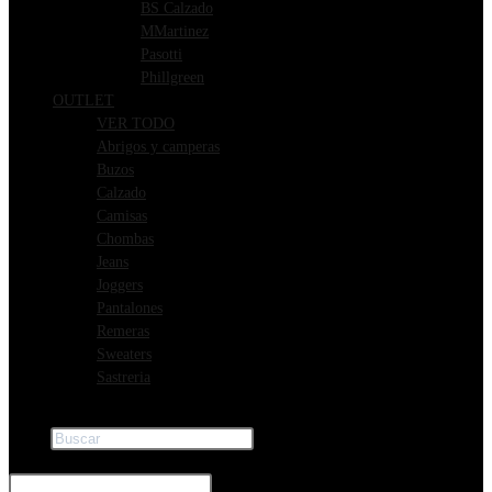
BS Calzado
MMartinez
Pasotti
Phillgreen
OUTLET
VER TODO
Abrigos y camperas
Buzos
Calzado
Camisas
Chombas
Jeans
Joggers
Pantalones
Remeras
Sweaters
Sastreria
Buscar
×