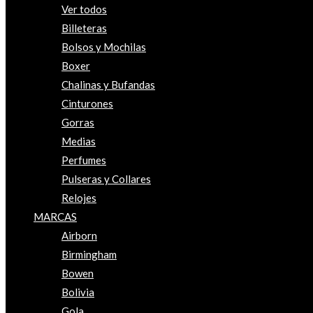
Ver todos
Billeteras
Bolsos y Mochilas
Boxer
Chalinas y Bufandas
Cinturones
Gorras
Medias
Perfumes
Pulseras y Collares
Relojes
MARCAS
Airborn
Birmingham
Bowen
Bolivia
Gola