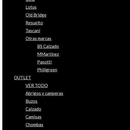
Lotus
Old Bridge
Resuelto
Tascani
Otras marcas
BS Calzado
MMartinez
Pasotti
Phillgreen
OUTLET
VER TODO
Abrigos y camperas
Buzos
Calzado
Camisas
Chombas