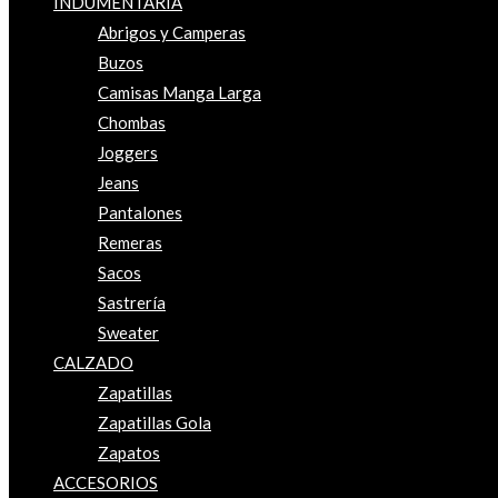
INDUMENTARIA
Abrigos y Camperas
Buzos
Camisas Manga Larga
Chombas
Joggers
Jeans
Pantalones
Remeras
Sacos
Sastrería
Sweater
CALZADO
Zapatillas
Zapatillas Gola
Zapatos
ACCESORIOS