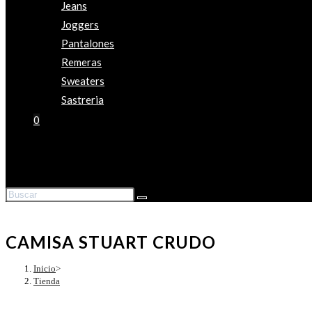
Jeans
Joggers
Pantalones
Remeras
Sweaters
Sastreria
0
Alternar
búsqueda
de
la
web
CAMISA STUART CRUDO
Inicio
>
Tienda