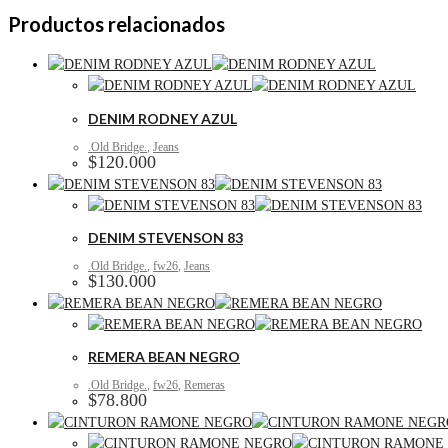
Productos relacionados
DENIM RODNEY AZUL
.Old Bridge.
,
Jeans
$
120.000
DENIM STEVENSON 83
.Old Bridge.
,
fw26
,
Jeans
$
130.000
REMERA BEAN NEGRO
.Old Bridge.
,
fw26
,
Remeras
$
78.800