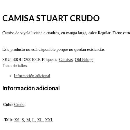
CAMISA STUART CRUDO
Camisa de viyela liviana a cuadros, en manga larga, calce Regular. Tiene carte
Este producto no está disponible porque no quedan existencias.
SKU:
30OLD20010CR
Etiquetas:
Camisas
,
Old Bridge
Tabla de talles
Información adicional
Información adicional
Color
Crudo
Talle
XS
,
S
,
M
,
L
,
XL
,
XXL