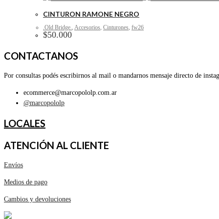
CINTURON RAMONE NEGRO
.Old Bridge.
,
Accesorios
,
Cinturones
,
fw26
$
50.000
CONTACTANOS
Por consultas podés escribirnos al mail o mandarnos mensaje directo de insta
ecommerce@marcopololp.com.ar
@marcopololp
LOCALES
ATENCIÓN AL CLIENTE
Envíos
Medios de pago
Cambios y devoluciones