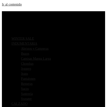
Ir al contenido
ENVIOS GRATIS A PARTIR DE $169.000
3 CUOTAS SIN INTERÉS
WINTER SALE
INDUMENTARIA
Abrigos y Camperas
Buzos
Camisas Manga Larga
Chombas
Joggers
Jeans
Pantalones
Remeras
Sacos
Sastrería
Sweater
CALZADO