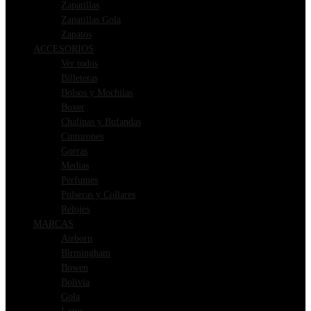
Zapatillas
Zapatillas Gola
Zapatos
ACCESORIOS
Ver todos
Billeteras
Bolsos y Mochilas
Boxer
Chalinas y Bufandas
Cinturones
Gorras
Medias
Perfumes
Pulseras y Collares
Relojes
MARCAS
Airborn
Birmingham
Bowen
Bolivia
Gola