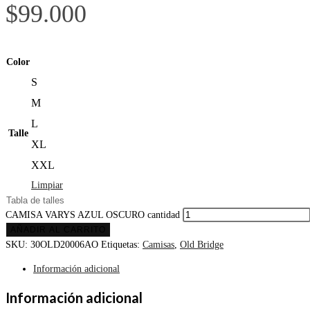
$
99.000
Color
S
M
L
Talle
XL
XXL
Limpiar
Tabla de talles
CAMISA VARYS AZUL OSCURO cantidad
AÑADIR AL CARRITO
SKU:
30OLD20006AO
Etiquetas:
Camisas
,
Old Bridge
Información adicional
Información adicional