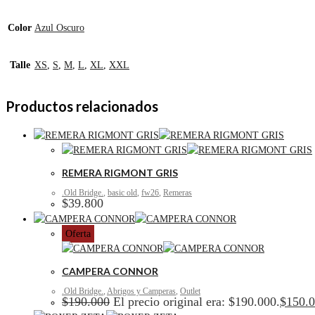
Color
Azul Oscuro
Talle
XS
,
S
,
M
,
L
,
XL
,
XXL
Productos relacionados
REMERA RIGMONT GRIS
.Old Bridge.
,
basic old
,
fw26
,
Remeras
$
39.800
Oferta
CAMPERA CONNOR
.Old Bridge.
,
Abrigos y Camperas
,
Outlet
$
190.000
El precio original era: $190.000.
$
150.