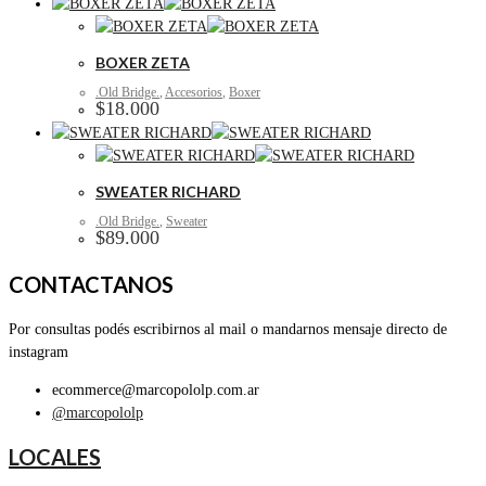
BOXER ZETA
.Old Bridge.
,
Accesorios
,
Boxer
$
18.000
SWEATER RICHARD
.Old Bridge.
,
Sweater
$
89.000
CONTACTANOS
Por consultas podés escribirnos al mail o mandarnos mensaje directo de
instagram
ecommerce@marcopololp.com.ar
@marcopololp
LOCALES