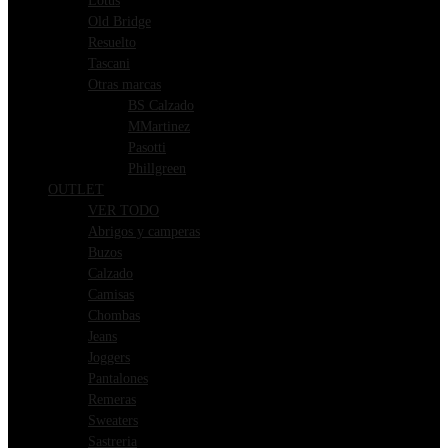
Lotus
Old Bridge
Resuelto
Tascani
Otras marcas
BS Calzado
MMartinez
Pasotti
Phillgreen
OUTLET
VER TODO
Abrigos y camperas
Buzos
Calzado
Camisas
Chombas
Jeans
Joggers
Pantalones
Remeras
Sweaters
Sastreria