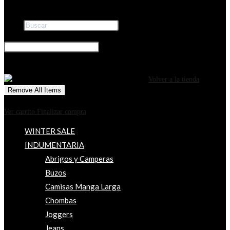
Buscar
×
0
CARRITO
¡Tu carrito está actualmente vacío!
Volver a la tienda
Remove All Items
0
$0
Ver carrito
Finalizar compra
WINTER SALE
INDUMENTARIA
Abrigos y Camperas
Buzos
Camisas Manga Larga
Chombas
Joggers
Jeans