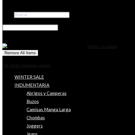
Buscar
×
0
CARRITO
¡Tu carrito está actualmente vacío!
Volver a la tienda
Remove All Items
0
$0
Ver carrito
Finalizar compra
WINTER SALE
INDUMENTARIA
Abrigos y Camperas
Buzos
Camisas Manga Larga
Chombas
Joggers
Jeans