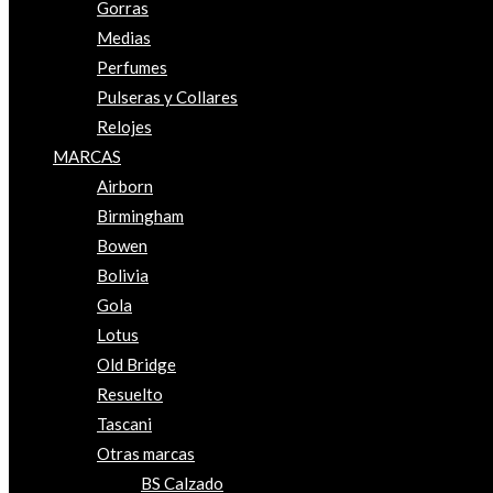
Gorras
Medias
Perfumes
Pulseras y Collares
Relojes
MARCAS
Airborn
Birmingham
Bowen
Bolivia
Gola
Lotus
Old Bridge
Resuelto
Tascani
Otras marcas
BS Calzado