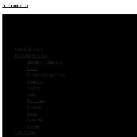
Ir al contenido
ENVIOS GRATIS A PARTIR DE $169.000
3 CUOTAS SIN INTERÉS
WINTER SALE
INDUMENTARIA
Abrigos y Camperas
Buzos
Camisas Manga Larga
Chombas
Joggers
Jeans
Pantalones
Remeras
Sacos
Sastrería
Sweater
CALZADO