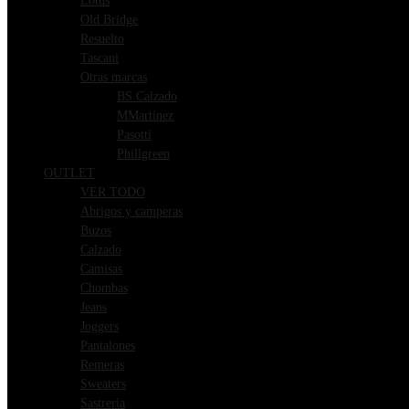
Lotus
Old Bridge
Resuelto
Tascani
Otras marcas
BS Calzado
MMartinez
Pasotti
Phillgreen
OUTLET
VER TODO
Abrigos y camperas
Buzos
Calzado
Camisas
Chombas
Jeans
Joggers
Pantalones
Remeras
Sweaters
Sastreria