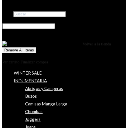
Buscar
×
0
CARRITO
¡Tu carrito está actualmente vacío!
Volver a la tienda
Remove All Items
0
$0
Ver carrito
Finalizar compra
WINTER SALE
INDUMENTARIA
Abrigos y Camperas
Buzos
Camisas Manga Larga
Chombas
Joggers
Jeans