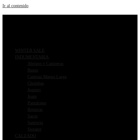
Ir al contenido
ENVIOS GRATIS A PARTIR DE $169.000
3 CUOTAS SIN INTERÉS
WINTER SALE
INDUMENTARIA
Abrigos y Camperas
Buzos
Camisas Manga Larga
Chombas
Joggers
Jeans
Pantalones
Remeras
Sacos
Sastrería
Sweater
CALZADO