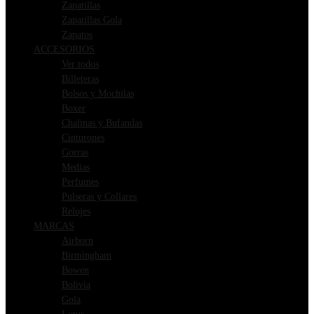
Zapatillas
Zapatillas Gola
Zapatos
ACCESORIOS
Ver todos
Billeteras
Bolsos y Mochilas
Boxer
Chalinas y Bufandas
Cinturones
Gorras
Medias
Perfumes
Pulseras y Collares
Relojes
MARCAS
Airborn
Birmingham
Bowen
Bolivia
Gola