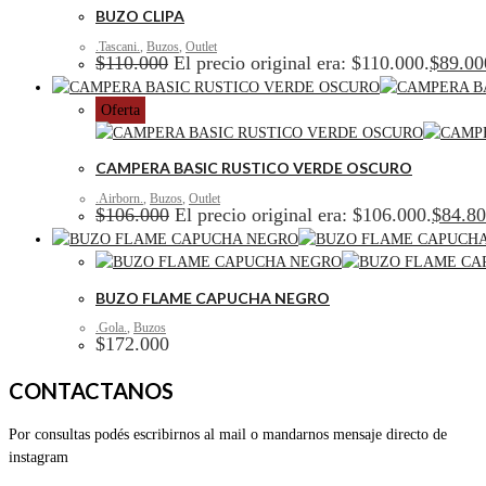
BUZO CLIPA
.Tascani.
,
Buzos
,
Outlet
$
110.000
El precio original era: $110.000.
$
89.00
Oferta
CAMPERA BASIC RUSTICO VERDE OSCURO
.Airborn.
,
Buzos
,
Outlet
$
106.000
El precio original era: $106.000.
$
84.8
BUZO FLAME CAPUCHA NEGRO
.Gola.
,
Buzos
$
172.000
CONTACTANOS
Por consultas podés escribirnos al mail o mandarnos mensaje directo de
instagram