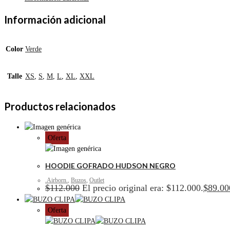
Información adicional
Color
Verde
Talle
XS
,
S
,
M
,
L
,
XL
,
XXL
Productos relacionados
Oferta
HOODIE GOFRADO HUDSON NEGRO
.Airborn.
,
Buzos
,
Outlet
$
112.000
El precio original era: $112.000.
$
89.00
Oferta