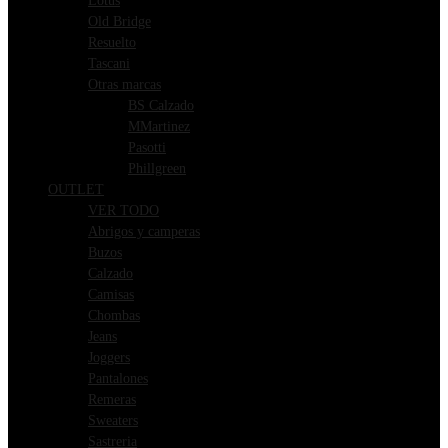
Lotus
Old Bridge
Resuelto
Tascani
Otras marcas
BS Calzado
MMartinez
Pasotti
Phillgreen
OUTLET
VER TODO
Abrigos y camperas
Buzos
Calzado
Camisas
Chombas
Jeans
Joggers
Pantalones
Remeras
Sweaters
Sastreria