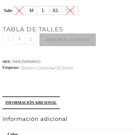
S
M
L
XL
XXL
Talle
TABLA DE TALLES
-
+
AÑADIR AL CARRITO
SKU:
50OLD20040GO
Etiquetas:
Abrigos y Camperas
,
Old Bridge
INFORMACIÓN ADICIONAL
Información adicional
Color