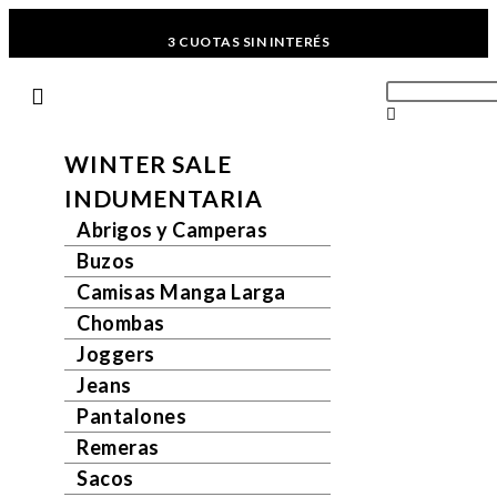
3 CUOTAS SIN INTERÉS
ENVIOS GRATIS A PARTIR DE $169.000
WINTER SALE
INDUMENTARIA
Abrigos y Camperas
Buzos
Camisas Manga Larga
Chombas
Joggers
Jeans
Pantalones
Remeras
Sacos