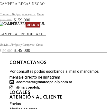
CAMPERA RECAS NEGRO
.Tascani.
,
Abrigos y Camperas
,
Outlet
$
159.000
$
198.000
OFERTA
CAMPERA FREDDIE AZUL
.Bolivia.
,
Abrigos y Camperas
,
Outlet
$
149.000
$
190.000
CONTACTANOS
Por consultas podés escribirnos al mail o mandarnos
mensaje directo de instagram
ecommerce@marcopololp.com.ar
@marcopololp
LOCALES
ATENCIÓN AL CLIENTE
Envíos