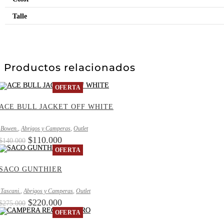
Talle
Productos relacionados
OFERTA
ACE BULL JACKET OFF WHITE
.Bowen.
,
Abrigos y Camperas
,
Outlet
$
110.000
$
140.000
OFERTA
SACO GUNTHIER
.Tascani.
,
Abrigos y Camperas
,
Outlet
$
220.000
$
275.000
OFERTA