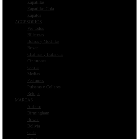
Zapatillas
Zapatillas Gola
Zapatos
ACCESORIOS
Ver todos
Billeteras
Bolsos y Mochilas
Boxer
Chalinas y Bufandas
Cinturones
Gorras
Medias
Perfumes
Pulseras y Collares
Relojes
MARCAS
Airborn
Birmingham
Bowen
Bolivia
Gola