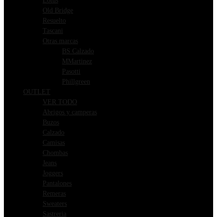
Lotus
Old Bridge
Resuelto
Tascani
Otras marcas
BS Calzado
MMartinez
Pasotti
Phillgreen
OUTLET
VER TODO
Abrigos y camperas
Buzos
Calzado
Camisas
Chombas
Jeans
Joggers
Pantalones
Remeras
Sweaters
Sastreria