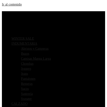
Ir al contenido
ENVIOS GRATIS A PARTIR DE $169.000
3 CUOTAS SIN INTERÉS
WINTER SALE
INDUMENTARIA
Abrigos y Camperas
Buzos
Camisas Manga Larga
Chombas
Joggers
Jeans
Pantalones
Remeras
Sacos
Sastrería
Sweater
CALZADO