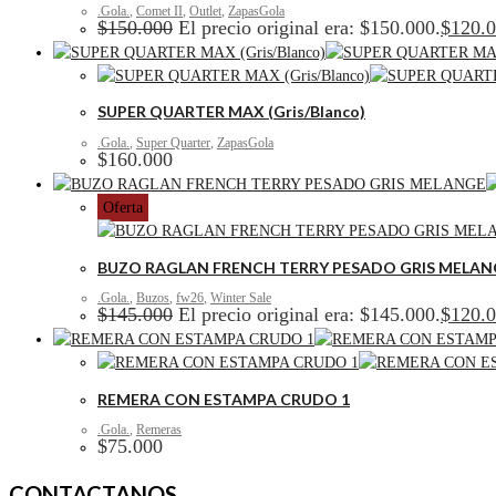
.Gola.
,
Comet II
,
Outlet
,
ZapasGola
$
150.000
El precio original era: $150.000.
$
120.
SUPER QUARTER MAX (Gris/Blanco)
.Gola.
,
Super Quarter
,
ZapasGola
$
160.000
Oferta
BUZO RAGLAN FRENCH TERRY PESADO GRIS MELAN
.Gola.
,
Buzos
,
fw26
,
Winter Sale
$
145.000
El precio original era: $145.000.
$
120.
REMERA CON ESTAMPA CRUDO 1
.Gola.
,
Remeras
$
75.000
CONTACTANOS