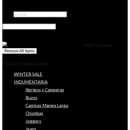
Buscar
×
0
CARRITO
¡Tu carrito está actualmente vacío!
Volver a la tienda
Remove All Items
0
$0
Ver carrito
Finalizar compra
WINTER SALE
INDUMENTARIA
Abrigos y Camperas
Buzos
Camisas Manga Larga
Chombas
Joggers
Jeans