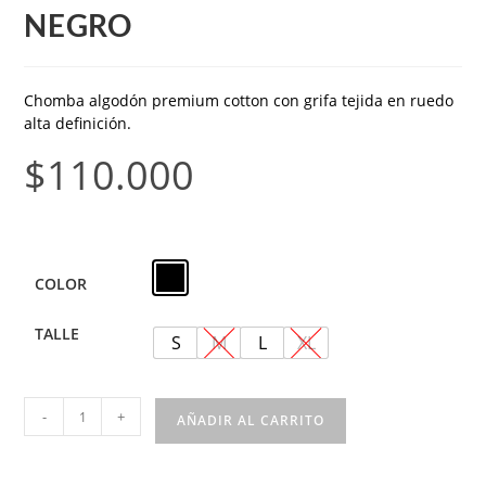
NEGRO
Chomba algodón premium cotton con grifa tejida en ruedo
alta definición.
$
110.000
COLOR
TALLE
S
M
L
XL
-
+
AÑADIR AL CARRITO