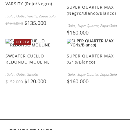
VARSITY (Rojo/Negro)
SUPER QUARTER MAX
(Negro/Blanco/Blanco)
.Gola.
,
Outlet
,
Varsity
,
ZapasGola
$
135.000
$
160.000
.Gola.
,
Super Quarter
,
ZapasGola
$
160.000
OFERTA
SWEATER CUELLO
SUPER QUARTER MAX
REDONDO MOULINE
(Gris/Blanco)
.Gola.
,
Outlet
,
Sweater
.Gola.
,
Super Quarter
,
ZapasGola
$
120.000
$
160.000
$
152.000