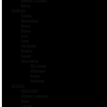
Pulseras y Collares
Relojes
MARCAS
Airborn
Birmingham
Bowen
Bolivia
Gola
Lotus
Old Bridge
Resuelto
Tascani
Otras marcas
BS Calzado
MMartinez
Pasotti
Phillgreen
OUTLET
VER TODO
Abrigos y camperas
Buzos
Calzado