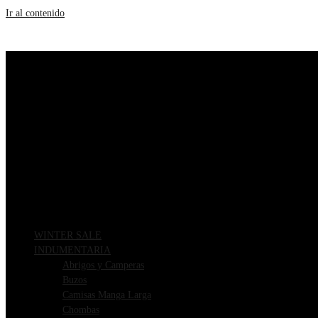
Ir al contenido
WINTER SALE
INDUMENTARIA
Abrigos y Camperas
Buzos
Camisas Manga Larga
Chombas