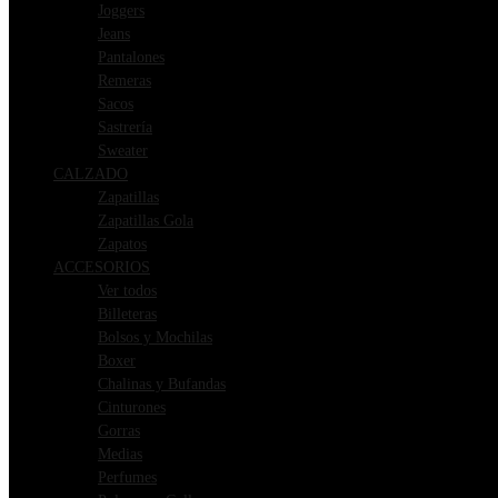
Joggers
Jeans
Pantalones
Remeras
Sacos
Sastrería
Sweater
CALZADO
Zapatillas
Zapatillas Gola
Zapatos
ACCESORIOS
Ver todos
Billeteras
Bolsos y Mochilas
Boxer
Chalinas y Bufandas
Cinturones
Gorras
Medias
Perfumes