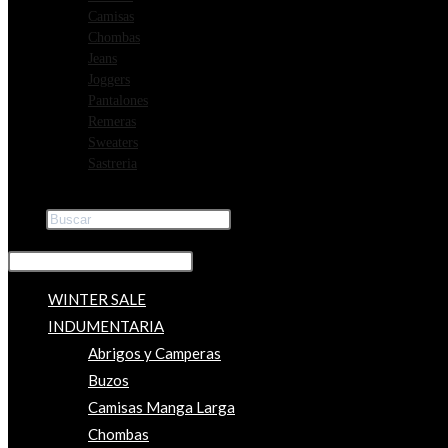
Camisas
Chombas
Jeans
Joggers
Pantalones
Remeras
Sweaters
Sastreria
Buscar
×
WINTER SALE
INDUMENTARIA
Abrigos y Camperas
Buzos
Camisas Manga Larga
Chombas