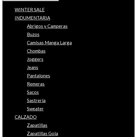
WINTER SALE
INDUMENTARIA
Abrigos y Camperas
Buzos
Camisas Manga Larga
Chombas
Joggers
Jeans
Pantalones
Remeras
Sacos
Sastrería
Sweater
CALZADO
Zapatillas
Zapatillas Gola