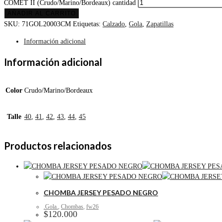
COMET II (Crudo/Marino/Bordeaux) cantidad
AÑADIR AL CARRITO
SKU:
71GOL20003CM
Etiquetas:
Calzado
,
Gola
,
Zapatillas
Información adicional
Información adicional
Color
Crudo/Marino/Bordeaux
Talle
40
,
41
,
42
,
43
,
44
,
45
Productos relacionados
CHOMBA JERSEY PESADO NEGRO
.Gola.
,
Chombas
,
fw26
$
120.000