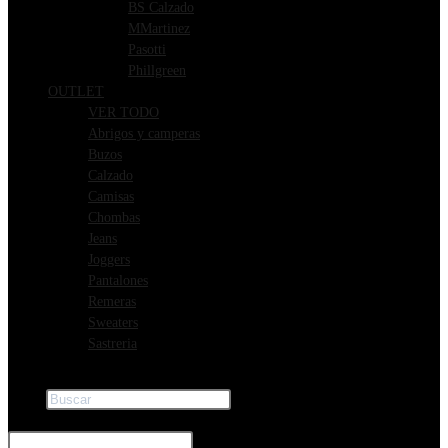
BS Calzado
MMartinez
Pasotti
Phillgreen
OUTLET
VER TODO
Abrigos y camperas
Buzos
Calzado
Camisas
Chombas
Jeans
Joggers
Pantalones
Remeras
Sweaters
Sastreria
Buscar
×