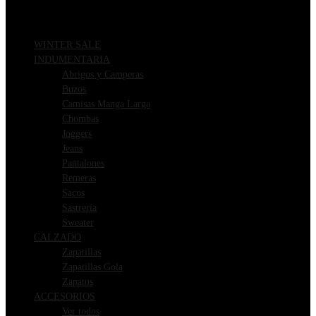
WINTER SALE
INDUMENTARIA
Abrigos y Camperas
Buzos
Camisas Manga Larga
Chombas
Joggers
Jeans
Pantalones
Remeras
Sacos
Sastrería
Sweater
CALZADO
Zapatillas
Zapatillas Gola
Zapatos
ACCESORIOS
Ver todos