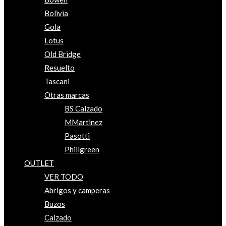
Bolivia
Gola
Lotus
Old Bridge
Resuelto
Tascani
Otras marcas
BS Calzado
MMartinez
Pasotti
Phillgreen
OUTLET
VER TODO
Abrigos y camperas
Buzos
Calzado