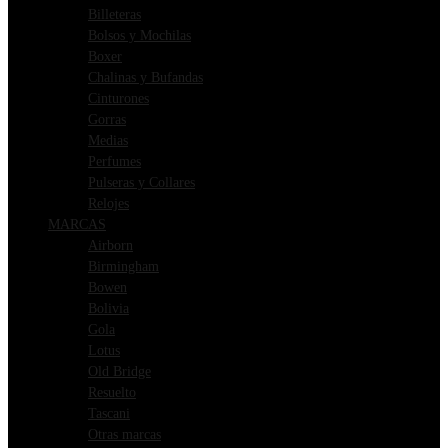
Billeteras
Bolsos y Mochilas
Boxer
Chalinas y Bufandas
Cinturones
Gorras
Medias
Perfumes
Pulseras y Collares
Relojes
MARCAS
Airborn
Birmingham
Bowen
Bolivia
Gola
Lotus
Old Bridge
Resuelto
Tascani
Otras marcas