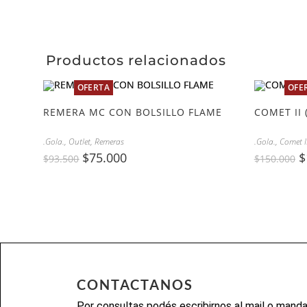
Productos relacionados
OFERTA
OFE
REMERA MC CON BOLSILLO FLAME
COMET II 
.Gola.
,
Outlet
,
Remeras
.Gola.
,
Comet I
$
75.000
$
$
93.500
$
150.000
CONTACTANOS
Por consultas podés escribirnos al mail o mand