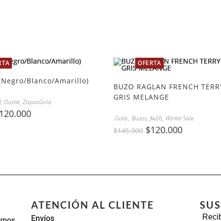
RTA
OFERTA
(Negro/Blanco/Amarillo)
BUZO RAGLAN FRENCH TERR
GRIS MELANGE
I
,
Outlet
,
ZapasGola
120.000
.Gola.
,
Buzos
,
fw26
,
Winter Sale
$
120.000
$
145.000
ATENCIÓN AL CLIENTE
SUS
Recib
Envíos
arnos