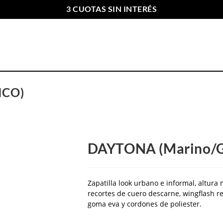
3 CUOTAS SIN INTERÉS
ENVIOS GRATIS A PARTIR DE $169.000
NCO)
DAYTONA (Marino/Gr
Zapatilla look urbano e informal, altur
recortes de cuero descarne, wingflash re
goma eva y cordones de poliester.