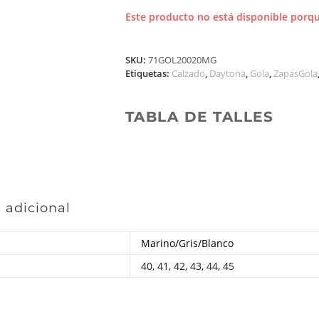
Este producto no está disponible porqu
SKU:
71GOL20020MG
Etiquetas:
Calzado
,
Daytona
,
Gola
,
ZapasGola
TABLA DE TALLES
 adicional
Marino/Gris/Blanco
40
,
41
,
42
,
43
,
44
,
45