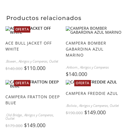
Productos relacionados
OFERTA
ACE BULL JACKET OFF
CAMPERA BOMBER
WHITE
GABARDINA AZUL
MARINO
.Bowen.
,
Abrigos y Camperas
,
Outlet
$
110.000
.Airborn.
,
Abrigos y Camperas
$
140.000
$
140.000
OFERTA
OFERTA
CAMPERA FREDDIE AZUL
CAMPERA FRATTON DEEP
BLUE
.Bolivia.
,
Abrigos y Camperas
,
Outlet
$
149.000
$
190.000
.Old Bridge.
,
Abrigos y Camperas
,
Outlet
$
149.000
$
179.000