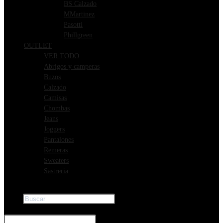
BS Calzado
MMartinez
Pasotti
Phillgreen
OUTLET
VER TODO
Abrigos y camperas
Buzos
Calzado
Camisas
Chombas
Jeans
Joggers
Pantalones
Remeras
Sweaters
Sastreria
Buscar
×