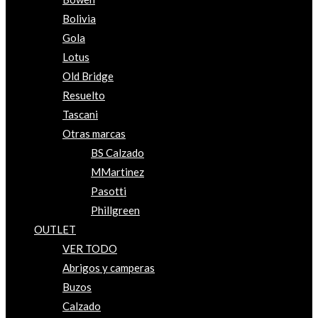
Bolivia
Gola
Lotus
Old Bridge
Resuelto
Tascani
Otras marcas
BS Calzado
MMartinez
Pasotti
Phillgreen
OUTLET
VER TODO
Abrigos y camperas
Buzos
Calzado