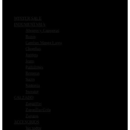
WINTER SALE
INDUMENTARIA
Abrigos y Camperas
Buzos
Camisas Manga Larga
Chombas
Joggers
Jeans
Pantalones
Remeras
Sacos
Sastrería
Sweater
CALZADO
Zapatillas
Zapatillas Gola
Zapatos
ACCESORIOS
Ver todos