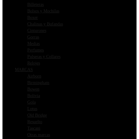
Billeteras
Bolsos y Mochilas
Boxer
Chalinas y Bufandas
Cinturones
Gorras
Medias
Perfumes
Pulseras y Collares
Relojes
MARCAS
Airborn
Birmingham
Bowen
Bolivia
Gola
Lotus
Old Bridge
Resuelto
Tascani
Otras marcas