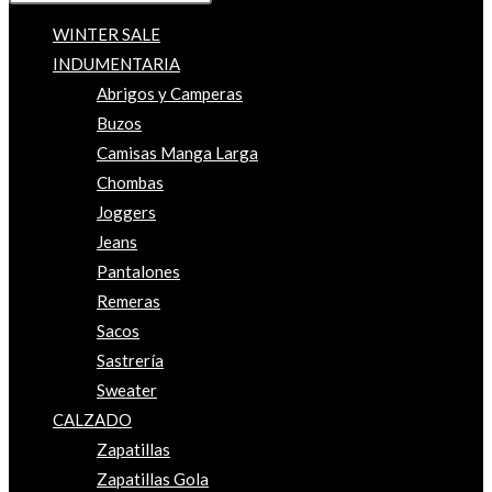
WINTER SALE
INDUMENTARIA
Abrigos y Camperas
Buzos
Camisas Manga Larga
Chombas
Joggers
Jeans
Pantalones
Remeras
Sacos
Sastrería
Sweater
CALZADO
Zapatillas
Zapatillas Gola