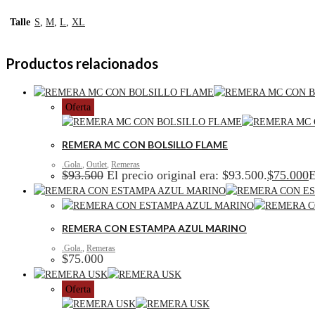
Talle
S
,
M
,
L
,
XL
Productos relacionados
Oferta
REMERA MC CON BOLSILLO FLAME
.Gola.
,
Outlet
,
Remeras
$
93.500
El precio original era: $93.500.
$
75.000
E
REMERA CON ESTAMPA AZUL MARINO
.Gola.
,
Remeras
$
75.000
Oferta