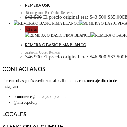
REMERA USK
.Birmingham.
,
Bir
,
Outlet
,
Remeras
$
43.500
El precio original era: $43.500.
$
35.000
E
Oferta
REMERA O BASIC PIMA BLANCO
.Airborn.
,
Outlet
,
Remeras
$
46.900
El precio original era: $46.900.
$
37.500
E
CONTACTANOS
Por consultas podés escribirnos al mail o mandarnos mensaje directo de
instagram
ecommerce@marcopololp.com.ar
@marcopololp
LOCALES
ATENCIÓN AL CLIENTE