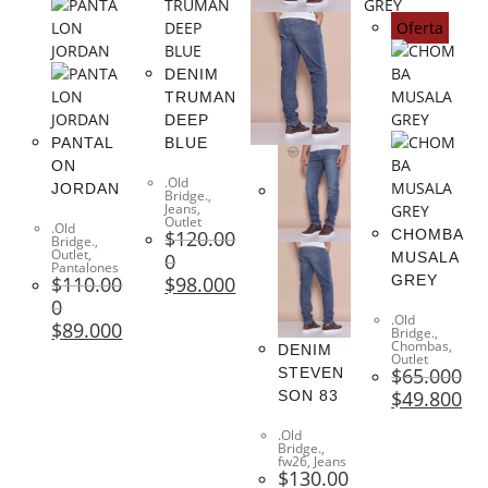
Oferta
DENIM
TRUMAN
DEEP
PANTAL
BLUE
ON
.Old
JORDAN
Bridge.
,
Jeans
,
Outlet
.Old
$
120.00
CHOMBA
Bridge.
,
Outlet
,
0
MUSALA
Pantalones
$
110.00
$
98.000
GREY
0
.Old
$
89.000
Bridge.
,
Chombas
,
DENIM
Outlet
$
65.000
STEVEN
$
49.800
SON 83
.Old
Bridge.
,
fw26
,
Jeans
$
130.00