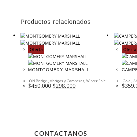
Productos relacionados
Oferta
Oferta
MONTGOMERY MARSHALL
CAMP
.Old Bridge.
,
Abrigos y Camperas
,
Winter Sale
.Gola.
,
A
$
450.000
$
298.000
$
359.
CONTACTANOS