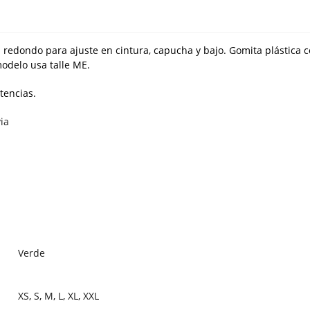
 redondo para ajuste en cintura, capucha y bajo. Gomita plástica c
modelo usa talle ME.
tencias.
via
Verde
XS
,
S
,
M
,
L
,
XL
,
XXL