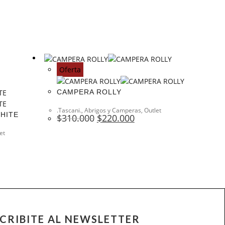
Oferta
CAMPERA ROLLY
.Tascani.
,
Abrigos y Camperas
,
Outlet
WHITE
$
310.000
$
220.000
et
CRIBITE AL NEWSLETTER