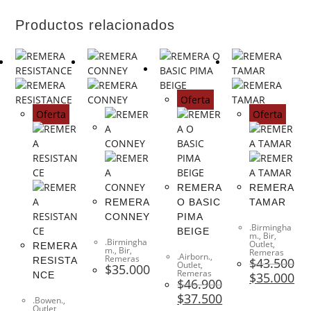
Productos relacionados
Oferta
Oferta
Oferta
REMERA
REMERA
REMERA
O BASIC
TAMAR
CONNEY
PIMA
.Birmingha
BEIGE
m.
,
Bir
,
.Birmingha
Outlet
,
REMERA
m.
,
Bir
,
Remeras
.Airborn.
,
Remeras
RESISTA
$
43.500
Outlet
,
$
35.000
Remeras
NCE
$
35.000
$
46.900
$
37.500
.Bowen.
,
Outlet
,