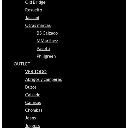
Old Bridge
Resuelto
Tascani
Otras marcas
BS Calzado
MMartinez
Pasotti
Phillgreen
OUTLET
VER TODO
Abrigos y camperas
Buzos
Calzado
Camisas
Chombas
Jeans
Joggers