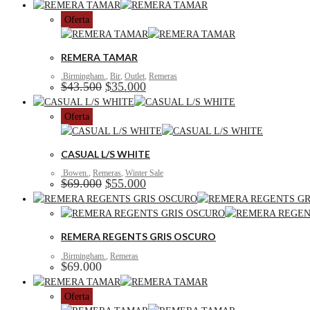
Oferta
REMERA TAMAR
.Birmingham.
,
Bir
,
Outlet
,
Remeras
El
El
$
43.500
$
35.000
precio
precio
original
actual
Oferta
era:
es:
$43.500.
$35.000.
CASUAL L/S WHITE
.Bowen.
,
Remeras
,
Winter Sale
El
El
$
69.000
$
55.000
precio
precio
original
actual
era:
es:
$69.000.
$55.000.
REMERA REGENTS GRIS OSCURO
.Birmingham.
,
Remeras
$
69.000
Oferta