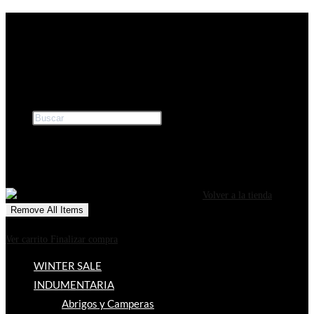
Ir
ENVIOS GRATIS A PARTIR DE $169.000
al
contenido
3 CUOTAS SIN INTERÉS
Buscar
×
0
CARRITO
¡Tu carrito está actualmente vacío!
Volver a la tienda
Remove All Items
0
$0
Ver carrito
Finalizar compra
WINTER SALE
INDUMENTARIA
Abrigos y Camperas