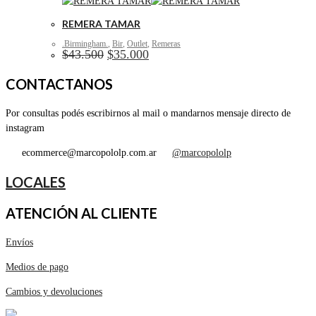
REMERA TAMAR
.Birmingham.
,
Bir
,
Outlet
,
Remeras
El
El
$
43.500
$
35.000
precio
precio
original
actual
CONTACTANOS
era:
es:
$43.500.
$35.000.
Por consultas podés escribirnos al mail o mandarnos mensaje directo de
instagram
ecommerce@marcopololp.com.ar
@marcopololp
LOCALES
ATENCIÓN AL CLIENTE
Envíos
Medios de pago
Cambios y devoluciones