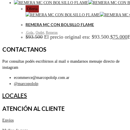
Oferta
REMERA MC CON BOLSILLO FLAME
.Gola.
,
Outlet
,
Remeras
$
93.500
El precio original era: $93.500.
$
75.000
E
CONTACTANOS
Por consultas podés escribirnos al mail o mandarnos mensaje directo de
instagram
ecommerce@marcopololp.com.ar
@marcopololp
LOCALES
ATENCIÓN AL CLIENTE
Envíos