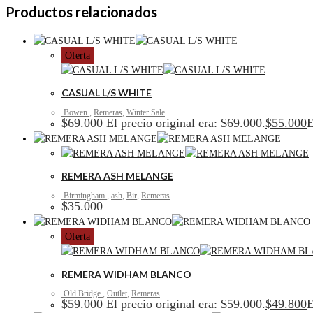
Productos relacionados
Oferta
CASUAL L/S WHITE
.Bowen.
,
Remeras
,
Winter Sale
$
69.000
El precio original era: $69.000.
$
55.000
E
REMERA ASH MELANGE
.Birmingham.
,
ash
,
Bir
,
Remeras
$
35.000
Oferta
REMERA WIDHAM BLANCO
.Old Bridge.
,
Outlet
,
Remeras
$
59.000
El precio original era: $59.000.
$
49.800
E