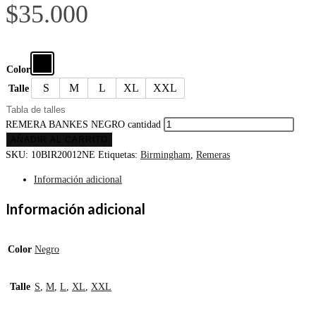
$
35.000
Color
S
M
L
XL
XXL
Talle
Tabla de talles
REMERA BANKES NEGRO cantidad
AÑADIR AL CARRITO
SKU:
10BIR20012NE
Etiquetas:
Birmingham
,
Remeras
Información adicional
Información adicional
Color
Negro
Talle
S
,
M
,
L
,
XL
,
XXL