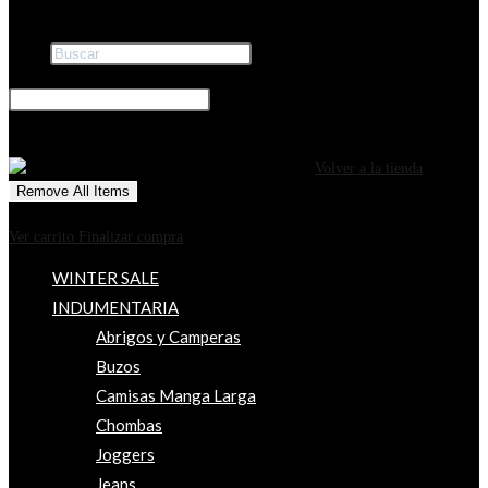
Buscar
×
0
CARRITO
¡Tu carrito está actualmente vacío!
Volver a la tienda
Remove All Items
0
$0
Ver carrito
Finalizar compra
WINTER SALE
INDUMENTARIA
Abrigos y Camperas
Buzos
Camisas Manga Larga
Chombas
Joggers
Jeans