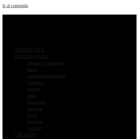
Ir al contenido
ENVIOS GRATIS A PARTIR DE $169.000
3 CUOTAS SIN INTERÉS
WINTER SALE
INDUMENTARIA
Abrigos y Camperas
Buzos
Camisas Manga Larga
Chombas
Joggers
Jeans
Pantalones
Remeras
Sacos
Sastrería
Sweater
CALZADO