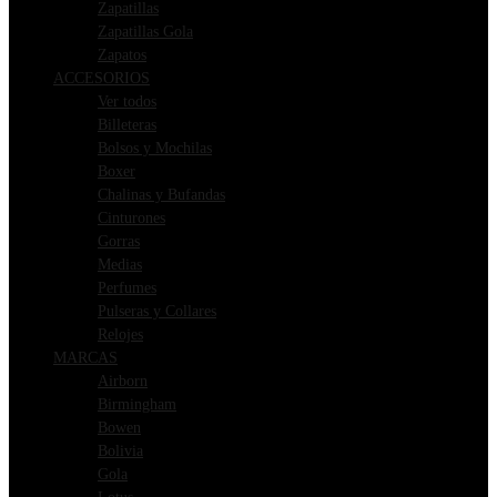
Zapatillas
Zapatillas Gola
Zapatos
ACCESORIOS
Ver todos
Billeteras
Bolsos y Mochilas
Boxer
Chalinas y Bufandas
Cinturones
Gorras
Medias
Perfumes
Pulseras y Collares
Relojes
MARCAS
Airborn
Birmingham
Bowen
Bolivia
Gola