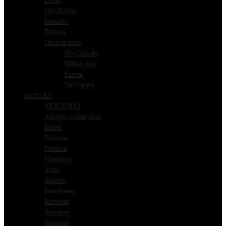
Lotus
Old Bridge
Resuelto
Tascani
Otras marcas
BS Calzado
MMartinez
Pasotti
Phillgreen
OUTLET
VER TODO
Abrigos y camperas
Buzos
Calzado
Camisas
Chombas
Jeans
Joggers
Pantalones
Remeras
Sweaters
Sastreria