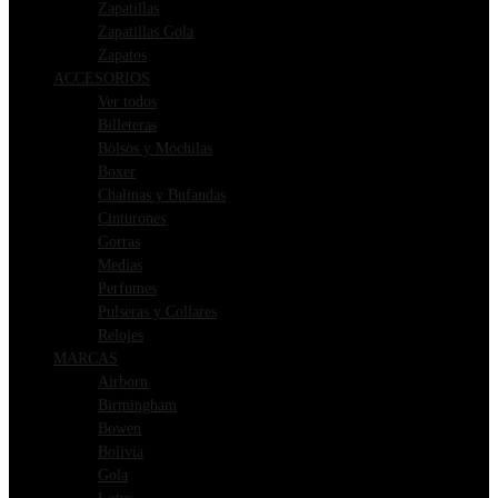
Zapatillas
Zapatillas Gola
Zapatos
ACCESORIOS
Ver todos
Billeteras
Bolsos y Mochilas
Boxer
Chalinas y Bufandas
Cinturones
Gorras
Medias
Perfumes
Pulseras y Collares
Relojes
MARCAS
Airborn
Birmingham
Bowen
Bolivia
Gola