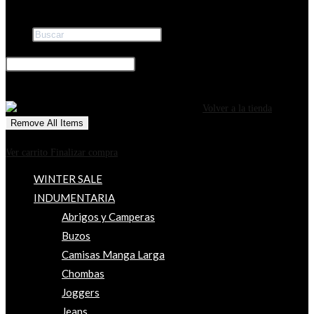
Buscar
×
0
CARRITO
¡Tu carrito está actualmente vacío!
Volver a la tienda
Remove All Items
0
$0
Ver carrito
Finalizar compra
WINTER SALE
INDUMENTARIA
Abrigos y Camperas
Buzos
Camisas Manga Larga
Chombas
Joggers
Jeans