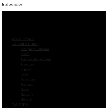
Ir al contenido
ENVIOS GRATIS A PARTIR DE $169.000
3 CUOTAS SIN INTERÉS
WINTER SALE
INDUMENTARIA
Abrigos y Camperas
Buzos
Camisas Manga Larga
Chombas
Joggers
Jeans
Pantalones
Remeras
Sacos
Sastrería
Sweater
CALZADO