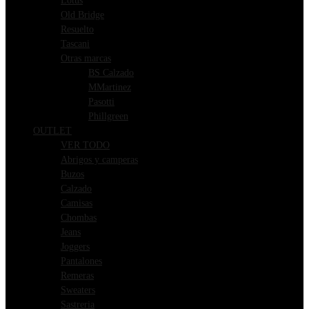
Lotus
Old Bridge
Resuelto
Tascani
Otras marcas
BS Calzado
MMartinez
Pasotti
Phillgreen
OUTLET
VER TODO
Abrigos y camperas
Buzos
Calzado
Camisas
Chombas
Jeans
Joggers
Pantalones
Remeras
Sweaters
Sastreria