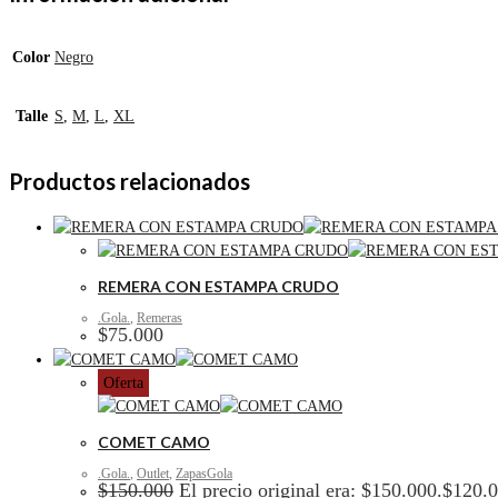
Color
Negro
Talle
S
,
M
,
L
,
XL
Productos relacionados
REMERA CON ESTAMPA CRUDO
.Gola.
,
Remeras
$
75.000
Oferta
COMET CAMO
.Gola.
,
Outlet
,
ZapasGola
$
150.000
El precio original era: $150.000.
$
120.