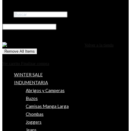
Buscar
×
0
CARRITO
¡Tu carrito está actualmente vacío!
Volver a la tienda
Remove All Items
0
$0
Ver carrito
Finalizar compra
WINTER SALE
INDUMENTARIA
Abrigos y Camperas
Buzos
Camisas Manga Larga
Chombas
Joggers
Jeans