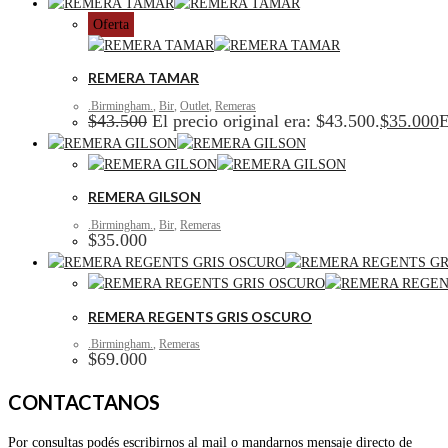
Oferta
REMERA TAMAR
.Birmingham.
,
Bir
,
Outlet
,
Remeras
$
43.500
El precio original era: $43.500.
$
35.000
E
REMERA GILSON
.Birmingham.
,
Bir
,
Remeras
$
35.000
REMERA REGENTS GRIS OSCURO
.Birmingham.
,
Remeras
$
69.000
CONTACTANOS
Por consultas podés escribirnos al mail o mandarnos mensaje directo de