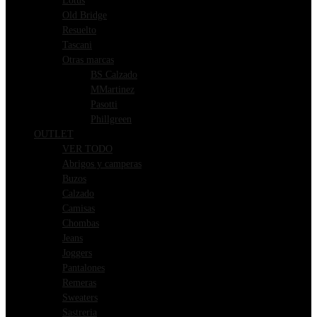
Lotus
Old Bridge
Resuelto
Tascani
Otras marcas
BS Calzado
MMartinez
Pasotti
Phillgreen
OUTLET
VER TODO
Abrigos y camperas
Buzos
Calzado
Camisas
Chombas
Jeans
Joggers
Pantalones
Remeras
Sweaters
Sastreria