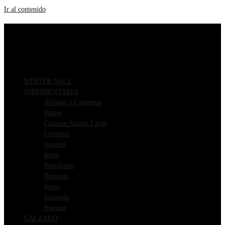
Ir al contenido
ENVIOS GRATIS A PARTIR DE $169.000
3 CUOTAS SIN INTERÉS
WINTER SALE
INDUMENTARIA
Abrigos y Camperas
Buzos
Camisas Manga Larga
Chombas
Joggers
Jeans
Pantalones
Remeras
Sacos
Sastrería
Sweater
CALZADO