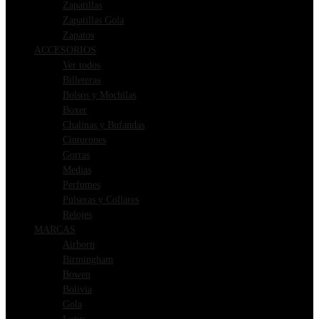
Zapatillas
Zapatillas Gola
Zapatos
ACCESORIOS
Ver todos
Billeteras
Bolsos y Mochilas
Boxer
Chalinas y Bufandas
Cinturones
Gorras
Medias
Perfumes
Pulseras y Collares
Relojes
MARCAS
Airborn
Birmingham
Bowen
Bolivia
Gola