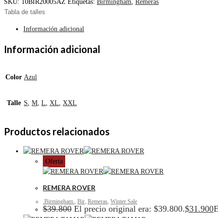
SKU:
10BIR20005AZ
Etiquetas:
Birmingham
,
Remeras
Tabla de talles
Información adicional
Información adicional
Color
Azul
Talle
S
,
M
,
L
,
XL
,
XXL
Productos relacionados
Oferta
REMERA ROVER
.Birmingham.
,
Bir
,
Remeras
,
Winter Sale
$
39.800
El precio original era: $39.800.
$
31.900
E