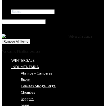
Buscar
×
0
CARRITO
¡Tu carrito está actualmente vacío!
Volver a la tienda
Remove All Items
0
$0
Ver carrito
Finalizar compra
WINTER SALE
INDUMENTARIA
Abrigos y Camperas
Buzos
Camisas Manga Larga
Chombas
Joggers
Jeans