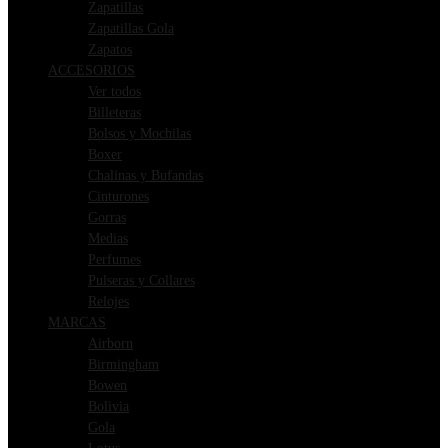
Zapatillas
Zapatillas Gola
Zapatos
ACCESORIOS
Ver todos
Billeteras
Bolsos y Mochilas
Boxer
Chalinas y Bufandas
Cinturones
Gorras
Medias
Perfumes
Pulseras y Collares
Relojes
MARCAS
Airborn
Birmingham
Bowen
Bolivia
Gola