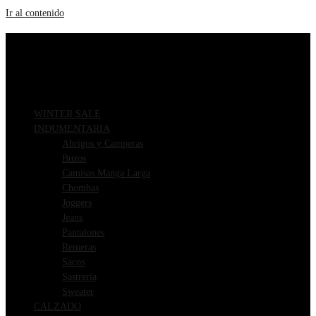
Ir al contenido
ENVIOS GRATIS A PARTIR DE $169.000
3 CUOTAS SIN INTERÉS
WINTER SALE
INDUMENTARIA
Abrigos y Camperas
Buzos
Camisas Manga Larga
Chombas
Joggers
Jeans
Pantalones
Remeras
Sacos
Sastrería
Sweater
CALZADO