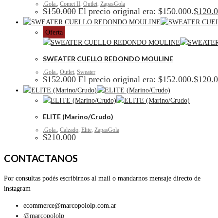
.Gola.
,
Comet II
,
Outlet
,
ZapasGola
$
150.000
El precio original era: $150.000.
$
120.
Oferta
SWEATER CUELLO REDONDO MOULINE
.Gola.
,
Outlet
,
Sweater
$
152.000
El precio original era: $152.000.
$
120.
ELITE (Marino/Crudo)
.Gola.
,
Calzado
,
Elite
,
ZapasGola
$
210.000
CONTACTANOS
Por consultas podés escribirnos al mail o mandarnos mensaje directo de
instagram
ecommerce@marcopololp.com.ar
@marcopololp