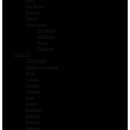
Lotus
Old Bridge
Resuelto
Tascani
Otras marcas
BS Calzado
MMartinez
Pasotti
Phillgreen
OUTLET
VER TODO
Abrigos y camperas
Buzos
Calzado
Camisas
Chombas
Jeans
Joggers
Pantalones
Remeras
Sweaters
Sastreria