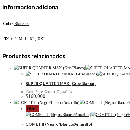
Información adicional
Color
Blanco 3
Talle
S
,
M
,
L
,
XL
,
XXL
Productos relacionados
SUPER QUARTER MAX (Gris/Blanco)
.Gola.
,
Super Quarter
,
ZapasGola
$
160.000
Oferta
COMET II (Negro/Blanco/Amarillo)