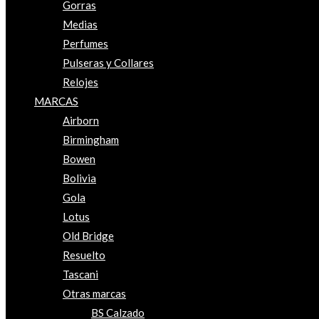
Gorras
Medias
Perfumes
Pulseras y Collares
Relojes
MARCAS
Airborn
Birmingham
Bowen
Bolivia
Gola
Lotus
Old Bridge
Resuelto
Tascani
Otras marcas
BS Calzado