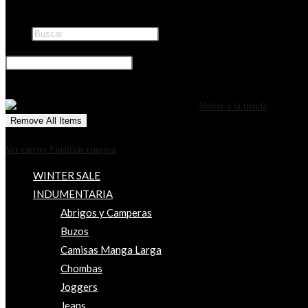
Buscar
×
0
CARRITO
¡Tu carrito está actualmente vacío!
Volver a la tienda
Remove All Items
0
$0
Ver carrito
Finalizar compra
WINTER SALE
INDUMENTARIA
Abrigos y Camperas
Buzos
Camisas Manga Larga
Chombas
Joggers
Jeans