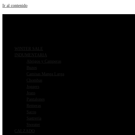
Ir al contenido
ENVIOS GRATIS A PARTIR DE $169.000
3 CUOTAS SIN INTERÉS
WINTER SALE
INDUMENTARIA
Abrigos y Camperas
Buzos
Camisas Manga Larga
Chombas
Joggers
Jeans
Pantalones
Remeras
Sacos
Sastrería
Sweater
CALZADO