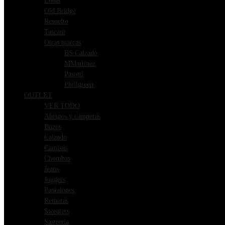
Lotus
Old Bridge
Resuelto
Tascani
Otras marcas
BS Calzado
MMartinez
Pasotti
Phillgreen
OUTLET
VER TODO
Abrigos y camperas
Buzos
Calzado
Camisas
Chombas
Jeans
Joggers
Pantalones
Remeras
Sweaters
Sastreria