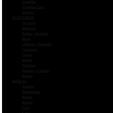
Zapatillas
Zapatillas Gola
Zapatos
ACCESORIOS
Ver todos
Billeteras
Bolsos y Mochilas
Boxer
Chalinas y Bufandas
Cinturones
Gorras
Medias
Perfumes
Pulseras y Collares
Relojes
MARCAS
Airborn
Birmingham
Bowen
Bolivia
Gola