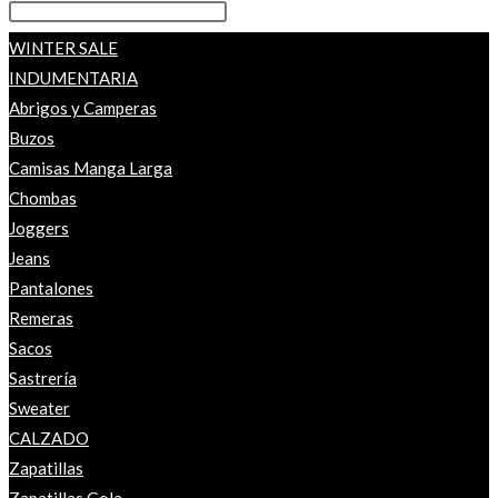
WINTER SALE
INDUMENTARIA
Abrigos y Camperas
Buzos
Camisas Manga Larga
Chombas
Joggers
Jeans
Pantalones
Remeras
Sacos
Sastrería
Sweater
CALZADO
Zapatillas