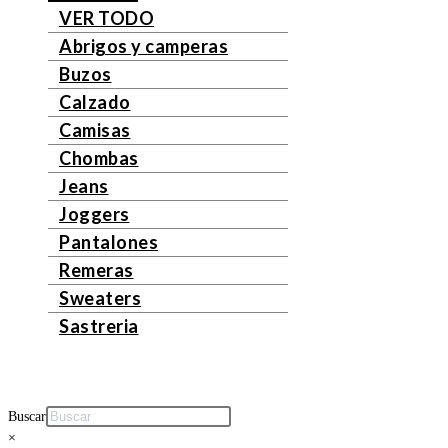
VER TODO
Abrigos y camperas
Buzos
Calzado
Camisas
Chombas
Jeans
Joggers
Pantalones
Remeras
Sweaters
Sastreria
Buscar
×