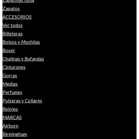
Zapatillas Gola
Zapatos
ACCESORIOS
Ver todos
Billeteras
Bolsos y Mochilas
Boxer
Chalinas y Bufandas
Cinturones
Gorras
Medias
Perfumes
Pulseras y Collares
Relojes
MARCAS
Airborn
Birmingham