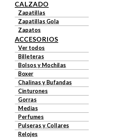
CALZADO
Zapatillas
Zapatillas Gola
Zapatos
ACCESORIOS
Ver todos
Billeteras
Bolsos y Mochilas
Boxer
Chalinas y Bufandas
Cinturones
Gorras
Medias
Perfumes
Pulseras y Collares
Relojes