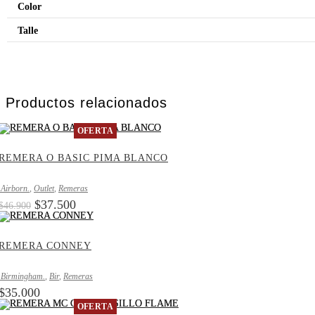
Color
Talle
Productos relacionados
OFERTA
REMERA O BASIC PIMA BLANCO
.Airborn.
,
Outlet
,
Remeras
El
El
$
37.500
$
46.900
precio
precio
original
actual
era:
es:
REMERA CONNEY
$46.900.
$37.500.
.Birmingham.
,
Bir
,
Remeras
$
35.000
OFERTA