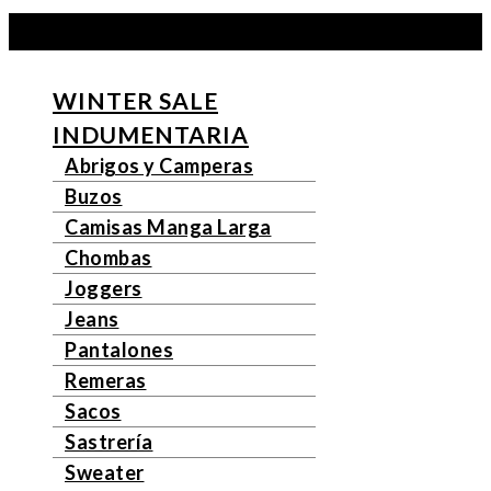
Ir
al
contenido
WINTER SALE
INDUMENTARIA
Abrigos y Camperas
Buzos
Camisas Manga Larga
Chombas
Joggers
Jeans
Pantalones
Remeras
Sacos
Sastrería
Sweater