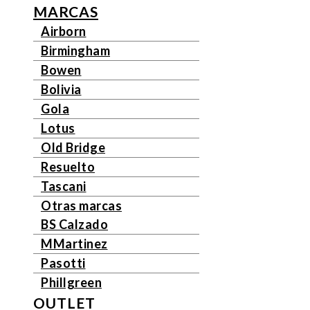
MARCAS
Airborn
Birmingham
Bowen
Bolivia
Gola
Lotus
Old Bridge
Resuelto
Tascani
Otras marcas
BS Calzado
MMartinez
Pasotti
Phillgreen
OUTLET