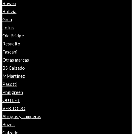
Bowen
Bolivia
Gola
Lotus
Old Bridge
Resuelto
Tascani
Otras marcas
BS Calzado
MMartinez
Pasotti
Phillgreen
OUTLET
VER TODO
Abrigos y camperas
Buzos
Calzado