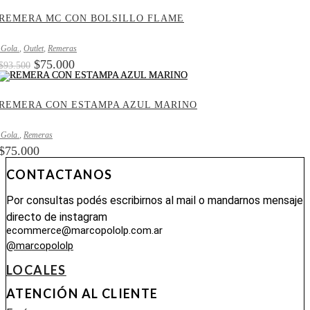
REMERA MC CON BOLSILLO FLAME
.Gola.
,
Outlet
,
Remeras
El
El
$
75.000
$
93.500
precio
precio
original
actual
era:
es:
REMERA CON ESTAMPA AZUL MARINO
$93.500.
$75.000.
.Gola.
,
Remeras
$
75.000
CONTACTANOS
Por consultas podés escribirnos al mail o mandarnos mensaje
directo de instagram
ecommerce@marcopololp.com.ar
@marcopololp
LOCALES
ATENCIÓN AL CLIENTE