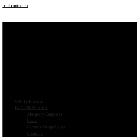
Ir al contenido
WINTER SALE
INDUMENTARIA
Abrigos y Camperas
Buzos
Camisas Manga Larga
Chombas