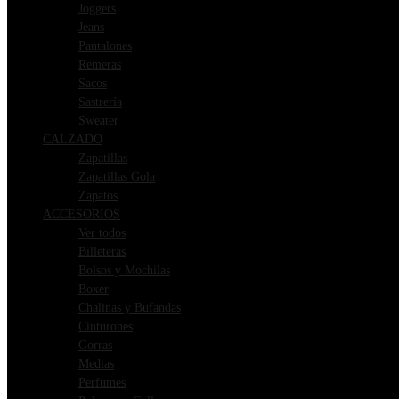
Joggers
Jeans
Pantalones
Remeras
Sacos
Sastrería
Sweater
CALZADO
Zapatillas
Zapatillas Gola
Zapatos
ACCESORIOS
Ver todos
Billeteras
Bolsos y Mochilas
Boxer
Chalinas y Bufandas
Cinturones
Gorras
Medias
Perfumes