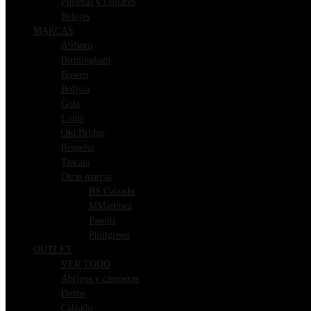
Pulseras y Collares
Relojes
MARCAS
Airborn
Birmingham
Bowen
Bolivia
Gola
Lotus
Old Bridge
Resuelto
Tascani
Otras marcas
BS Calzado
MMartinez
Pasotti
Phillgreen
OUTLET
VER TODO
Abrigos y camperas
Buzos
Calzado