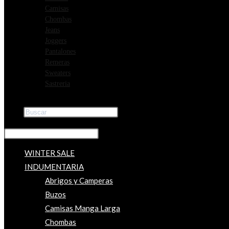
Camisas
Chombas
Jeans
Joggers
Pantalones
Remeras
Sweaters
Sastreria
Buscar
×
WINTER SALE
INDUMENTARIA
Abrigos y Camperas
Buzos
Camisas Manga Larga
Chombas