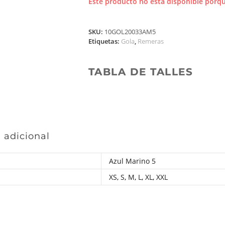
Este producto no está disponible porqu
SKU:
10GOL20033AM5
Etiquetas:
Gola
,
Remeras
TABLA DE TALLES
 adicional
Azul Marino 5
XS
,
S
,
M
,
L
,
XL
,
XXL