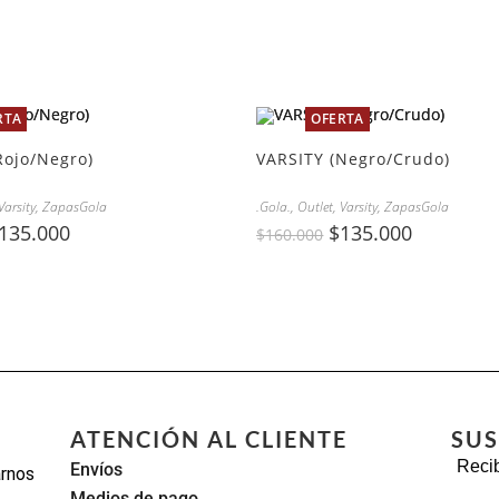
RTA
OFERTA
Rojo/Negro)
VARSITY (Negro/Crudo)
Varsity
,
ZapasGola
.Gola.
,
Outlet
,
Varsity
,
ZapasGola
135.000
$
135.000
$
160.000
ATENCIÓN AL CLIENTE
SUS
Recib
Envíos
arnos
Medios de pago