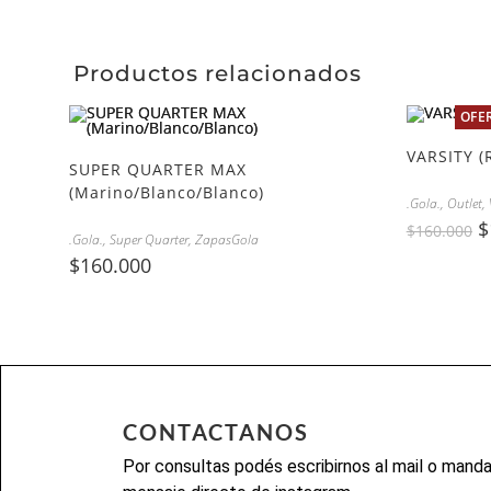
Productos relacionados
OFE
VARSITY (
SUPER QUARTER MAX
(Marino/Blanco/Blanco)
.Gola.
,
Outlet
,
$
$
160.000
.Gola.
,
Super Quarter
,
ZapasGola
$
160.000
CONTACTANOS
Por consultas podés escribirnos al mail o mand