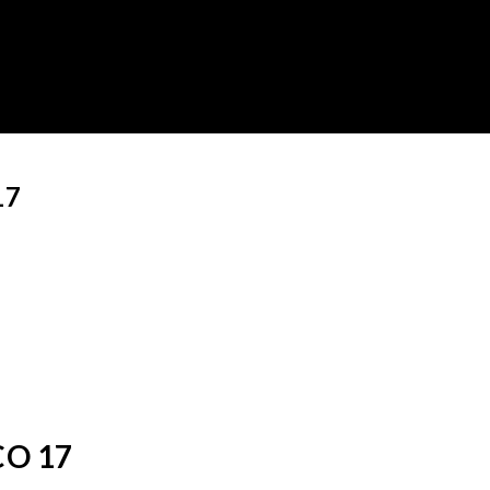
17
O 17