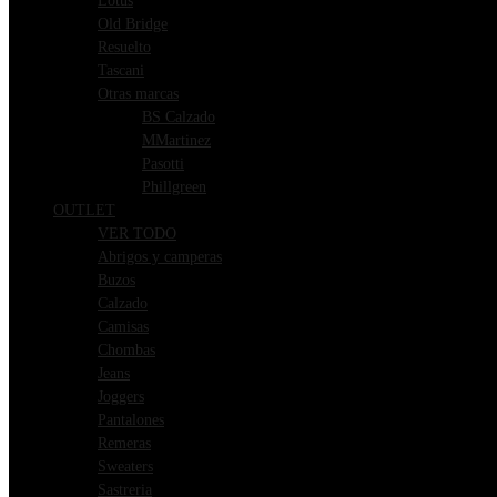
Lotus
Old Bridge
Resuelto
Tascani
Otras marcas
BS Calzado
MMartinez
Pasotti
Phillgreen
OUTLET
VER TODO
Abrigos y camperas
Buzos
Calzado
Camisas
Chombas
Jeans
Joggers
Pantalones
Remeras
Sweaters
Sastreria