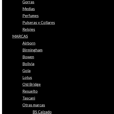
Gorras
Medias
Perfumes
Pulseras y Collares
Relojes
MARCAS
Airborn
Birmingham
Bowen
Bolivia
Gola
Lotus
Old Bridge
Resuelto
Tascani
Otras marcas
BS Calzado