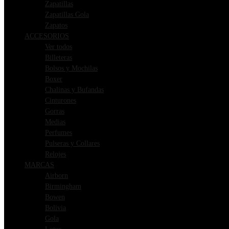
Zapatillas
Zapatillas Gola
Zapatos
ACCESORIOS
Ver todos
Billeteras
Bolsos y Mochilas
Boxer
Chalinas y Bufandas
Cinturones
Gorras
Medias
Perfumes
Pulseras y Collares
Relojes
MARCAS
Airborn
Birmingham
Bowen
Bolivia
Gola