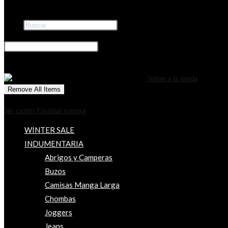
Buscar
×
0
CARRITO
¡Tu carrito está actualmente vacío!
Volver a la tienda
Remove All Items
0
$0
Ver carrito
Finalizar compra
WINTER SALE
INDUMENTARIA
Abrigos y Camperas
Buzos
Camisas Manga Larga
Chombas
Joggers
Jeans