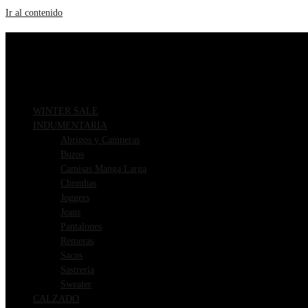
Ir al contenido
ENVIOS GRATIS A PARTIR DE $169.000
3 CUOTAS SIN INTERÉS
WINTER SALE
INDUMENTARIA
Abrigos y Camperas
Buzos
Camisas Manga Larga
Chombas
Joggers
Jeans
Pantalones
Remeras
Sacos
Sastrería
Sweater
CALZADO