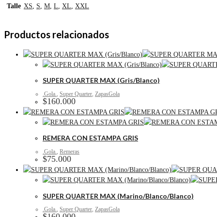
Talle
XS
,
S
,
M
,
L
,
XL
,
XXL
Productos relacionados
SUPER QUARTER MAX (Gris/Blanco)
.Gola.
,
Super Quarter
,
ZapasGola
$
160.000
REMERA CON ESTAMPA GRIS
.Gola.
,
Remeras
$
75.000
SUPER QUARTER MAX (Marino/Blanco/Blanco)
.Gola.
,
Super Quarter
,
ZapasGola
$
160.000