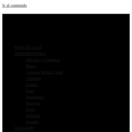
Ir al contenido
ENVIOS GRATIS A PARTIR DE $169.000
3 CUOTAS SIN INTERÉS
WINTER SALE
INDUMENTARIA
Abrigos y Camperas
Buzos
Camisas Manga Larga
Chombas
Joggers
Jeans
Pantalones
Remeras
Sacos
Sastrería
Sweater
CALZADO