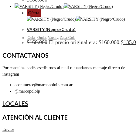
Oferta
VARSITY (Negro/Crudo)
.Gola.
,
Outlet
,
Varsity
,
ZapasGola
$
160.000
El precio original era: $160.000.
$
135.
CONTACTANOS
Por consultas podés escribirnos al mail o mandarnos mensaje directo de
instagram
ecommerce@marcopololp.com.ar
@marcopololp
LOCALES
ATENCIÓN AL CLIENTE
Envíos