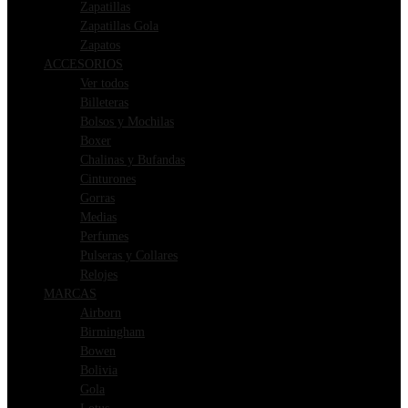
Zapatillas
Zapatillas Gola
Zapatos
ACCESORIOS
Ver todos
Billeteras
Bolsos y Mochilas
Boxer
Chalinas y Bufandas
Cinturones
Gorras
Medias
Perfumes
Pulseras y Collares
Relojes
MARCAS
Airborn
Birmingham
Bowen
Bolivia
Gola