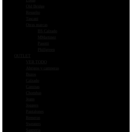
Lotus
Old Bridge
Resuelto
Tascani
Otras marcas
BS Calzado
MMartinez
Pasotti
Phillgreen
OUTLET
VER TODO
Abrigos y camperas
Buzos
Calzado
Camisas
Chombas
Jeans
Joggers
Pantalones
Remeras
Sweaters
Sastreria