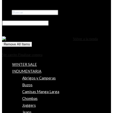
Buscar
×
0
CARRITO
¡Tu carrito está actualmente vacío!
Volver a la tienda
Remove All Items
0
$0
Ver carrito
Finalizar compra
WINTER SALE
INDUMENTARIA
Abrigos y Camperas
Buzos
Camisas Manga Larga
Chombas
Joggers
Jeans