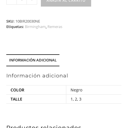
AÑADIR AL CARRITO
SKU:
10BIR20030NE
Etiquetas:
Birmingham
,
Remeras
INFORMACIÓN ADICIONAL
Información adicional
COLOR
Negro
TALLE
1
,
2
,
3
Productos relacionados