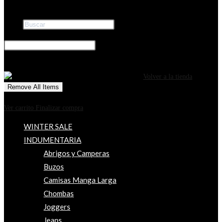
Buscar
×
0
CARRITO
¡Tu carrito está actualmente vacío!
Volver a la tienda
Remove All Items
0
$0
Ver carrito
Finalizar compra
WINTER SALE
INDUMENTARIA
Abrigos y Camperas
Buzos
Camisas Manga Larga
Chombas
Joggers
Jeans