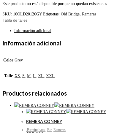
Este producto no está disponible porque no quedan existencias.
SKU:
10OLD20126GY
Etiquetas:
Old Bridge
,
Remeras
Tabla de talles
Información adicional
Información adicional
Color
Grey
Talle
XS
,
S
,
M
,
L
,
XL
,
XXL
Productos relacionados
REMERA CONNEY
.Birmingham.
,
Bir
,
Remeras