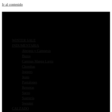
Ir al contenido
ENVIOS GRATIS A PARTIR DE $169.000
3 CUOTAS SIN INTERÉS
WINTER SALE
INDUMENTARIA
Abrigos y Camperas
Buzos
Camisas Manga Larga
Chombas
Joggers
Jeans
Pantalones
Remeras
Sacos
Sastrería
Sweater
CALZADO