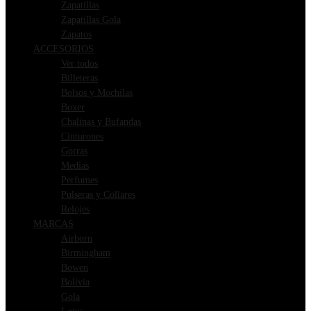
Zapatillas
Zapatillas Gola
Zapatos
ACCESORIOS
Ver todos
Billeteras
Bolsos y Mochilas
Boxer
Chalinas y Bufandas
Cinturones
Gorras
Medias
Perfumes
Pulseras y Collares
Relojes
MARCAS
Airborn
Birmingham
Bowen
Bolivia
Gola