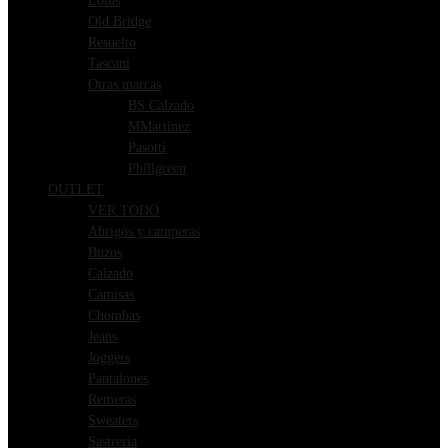
Lotus
Old Bridge
Resuelto
Tascani
Otras marcas
BS Calzado
MMartinez
Pasotti
Phillgreen
OUTLET
VER TODO
Abrigos y camperas
Buzos
Calzado
Camisas
Chombas
Jeans
Joggers
Pantalones
Remeras
Sweaters
Sastreria