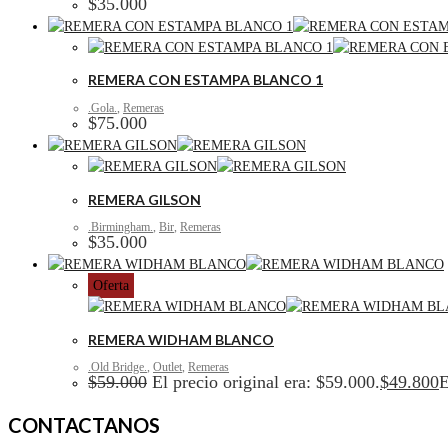
$
35.000
REMERA CON ESTAMPA BLANCO 1
.Gola.
,
Remeras
$
75.000
REMERA GILSON
.Birmingham.
,
Bir
,
Remeras
$
35.000
Oferta
REMERA WIDHAM BLANCO
.Old Bridge.
,
Outlet
,
Remeras
$
59.000
El precio original era: $59.000.
$
49.800
E
CONTACTANOS