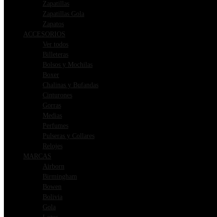
Zapatillas
Zapatillas Gola
Zapatos
ACCESORIOS
Ver todos
Billeteras
Bolsos y Mochilas
Boxer
Chalinas y Bufandas
Cinturones
Gorras
Medias
Perfumes
Pulseras y Collares
Relojes
MARCAS
Airborn
Birmingham
Bowen
Bolivia
Gola