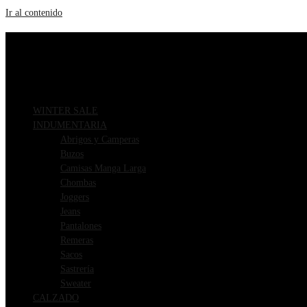
Ir al contenido
ENVIOS GRATIS A PARTIR DE $169.000
3 CUOTAS SIN INTERÉS
WINTER SALE
INDUMENTARIA
Abrigos y Camperas
Buzos
Camisas Manga Larga
Chombas
Joggers
Jeans
Pantalones
Remeras
Sacos
Sastrería
Sweater
CALZADO