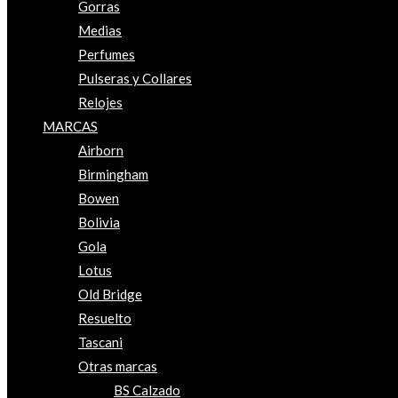
Gorras
Medias
Perfumes
Pulseras y Collares
Relojes
MARCAS
Airborn
Birmingham
Bowen
Bolivia
Gola
Lotus
Old Bridge
Resuelto
Tascani
Otras marcas
BS Calzado