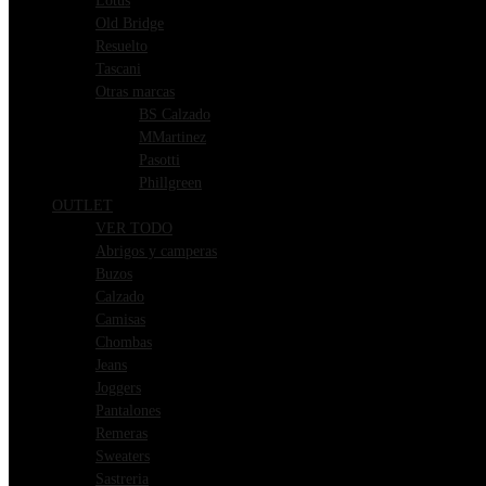
Lotus
Old Bridge
Resuelto
Tascani
Otras marcas
BS Calzado
MMartinez
Pasotti
Phillgreen
OUTLET
VER TODO
Abrigos y camperas
Buzos
Calzado
Camisas
Chombas
Jeans
Joggers
Pantalones
Remeras
Sweaters
Sastreria