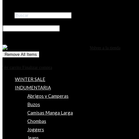
Buscar
×
0
CARRITO
¡Tu carrito está actualmente vacío!
Volver a la tienda
Remove All Items
0
$0
Ver carrito
Finalizar compra
WINTER SALE
INDUMENTARIA
Abrigos y Camperas
Buzos
Camisas Manga Larga
Chombas
Joggers
Jeans