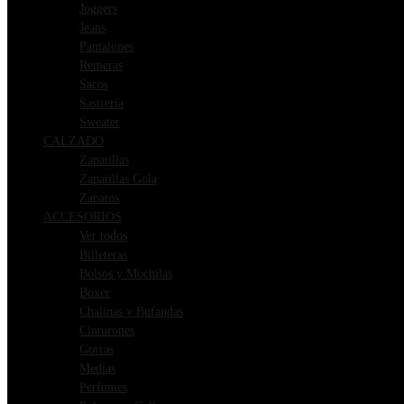
Joggers
Jeans
Pantalones
Remeras
Sacos
Sastrería
Sweater
CALZADO
Zapatillas
Zapatillas Gola
Zapatos
ACCESORIOS
Ver todos
Billeteras
Bolsos y Mochilas
Boxer
Chalinas y Bufandas
Cinturones
Gorras
Medias
Perfumes