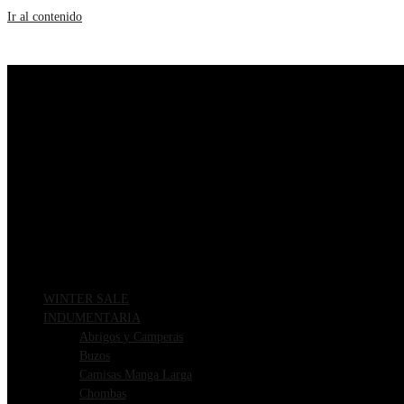
Ir al contenido
WINTER SALE
INDUMENTARIA
Abrigos y Camperas
Buzos
Camisas Manga Larga
Chombas