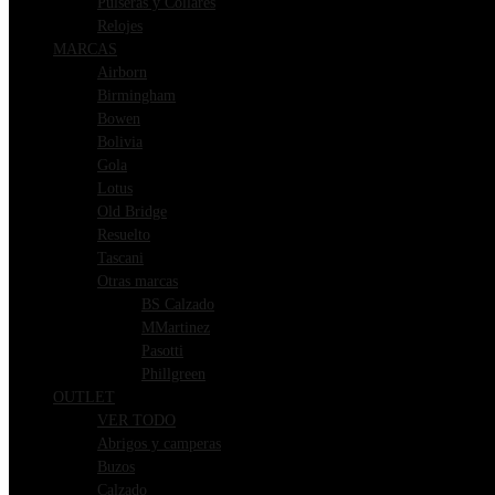
Pulseras y Collares
Relojes
MARCAS
Airborn
Birmingham
Bowen
Bolivia
Gola
Lotus
Old Bridge
Resuelto
Tascani
Otras marcas
BS Calzado
MMartinez
Pasotti
Phillgreen
OUTLET
VER TODO
Abrigos y camperas
Buzos
Calzado