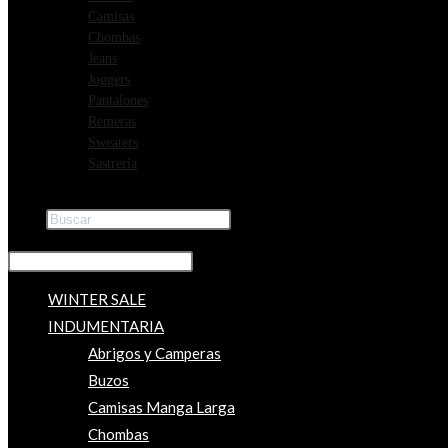
Camisas
Chombas
Jeans
Joggers
Pantalones
Remeras
Sweaters
Sastreria
Buscar
×
WINTER SALE
INDUMENTARIA
Abrigos y Camperas
Buzos
Camisas Manga Larga
Chombas