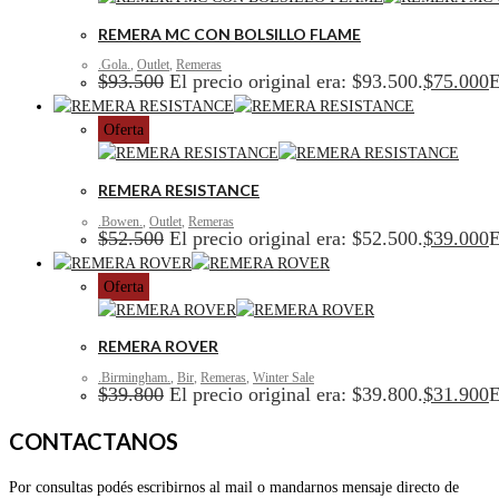
REMERA MC CON BOLSILLO FLAME
.Gola.
,
Outlet
,
Remeras
$
93.500
El precio original era: $93.500.
$
75.000
E
Oferta
REMERA RESISTANCE
.Bowen.
,
Outlet
,
Remeras
$
52.500
El precio original era: $52.500.
$
39.000
E
Oferta
REMERA ROVER
.Birmingham.
,
Bir
,
Remeras
,
Winter Sale
$
39.800
El precio original era: $39.800.
$
31.900
E
CONTACTANOS
Por consultas podés escribirnos al mail o mandarnos mensaje directo de