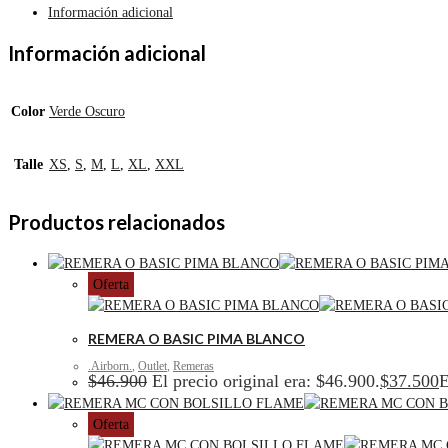
Información adicional
Información adicional
Color
Verde Oscuro
Talle
XS
,
S
,
M
,
L
,
XL
,
XXL
Productos relacionados
Oferta
REMERA O BASIC PIMA BLANCO
.Airborn.
,
Outlet
,
Remeras
$
46.900
El precio original era: $46.900.
$
37.500
E
Oferta