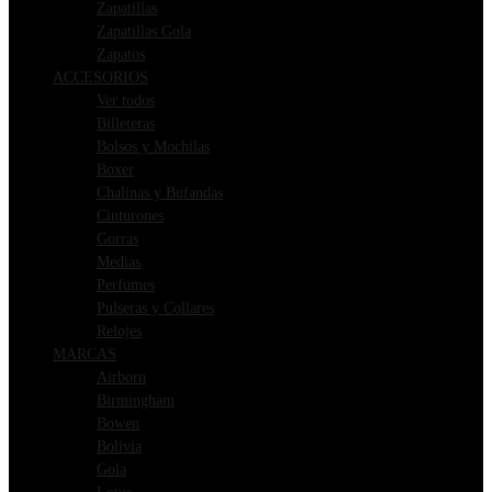
Zapatillas
Zapatillas Gola
Zapatos
ACCESORIOS
Ver todos
Billeteras
Bolsos y Mochilas
Boxer
Chalinas y Bufandas
Cinturones
Gorras
Medias
Perfumes
Pulseras y Collares
Relojes
MARCAS
Airborn
Birmingham
Bowen
Bolivia
Gola