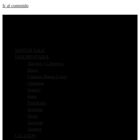
Ir al contenido
ENVIOS GRATIS A PARTIR DE $169.000
3 CUOTAS SIN INTERÉS
WINTER SALE
INDUMENTARIA
Abrigos y Camperas
Buzos
Camisas Manga Larga
Chombas
Joggers
Jeans
Pantalones
Remeras
Sacos
Sastrería
Sweater
CALZADO