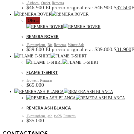
.Airborn.
,
Outlet
,
Remeras
$
46.900
El precio original era: $46.900.
$
37.500
E
Oferta
REMERA ROVER
.Birmingham.
,
Bir
,
Remeras
,
Winter Sale
$
39.800
El precio original era: $39.800.
$
31.900
E
FLAME T-SHIRT
.Bowen.
,
Remeras
$
65.000
REMERA ASH BLANCA
.Birmingham.
,
ash
,
fw26
,
Remeras
$
35.000
CONTACTANOS