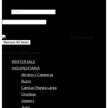
Buscar
×
0
CARRITO
¡Tu carrito está actualmente vacío!
Volver a la tienda
Remove All Items
0
$0
Ver carrito
Finalizar compra
WINTER SALE
INDUMENTARIA
Abrigos y Camperas
Buzos
Camisas Manga Larga
Chombas
Joggers
Jeans