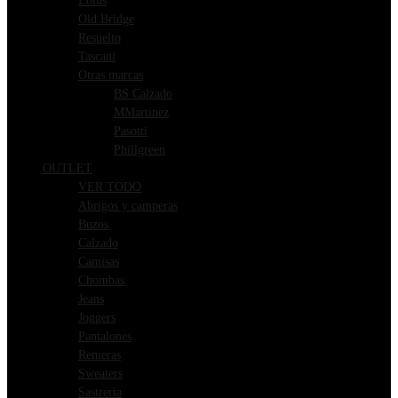
Lotus
Old Bridge
Resuelto
Tascani
Otras marcas
BS Calzado
MMartinez
Pasotti
Phillgreen
OUTLET
VER TODO
Abrigos y camperas
Buzos
Calzado
Camisas
Chombas
Jeans
Joggers
Pantalones
Remeras
Sweaters
Sastreria