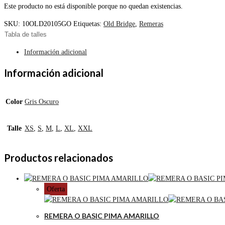
Este producto no está disponible porque no quedan existencias.
SKU:
10OLD20105GO
Etiquetas:
Old Bridge
,
Remeras
Tabla de talles
Información adicional
Información adicional
Color
Gris Oscuro
Talle
XS
,
S
,
M
,
L
,
XL
,
XXL
Productos relacionados
Oferta
REMERA O BASIC PIMA AMARILLO