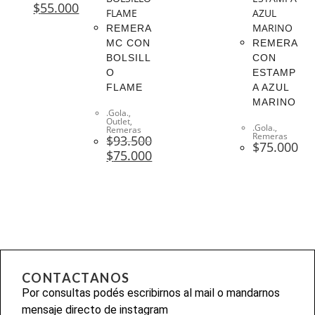
$
55.000
REMERA
MC CON
REMERA
BOLSILL
CON
O
ESTAMP
FLAME
A AZUL
MARINO
.Gola.
,
Outlet
,
.Gola.
,
Remeras
Remeras
$
93.500
$
75.000
$
75.000
CONTACTANOS
Por consultas podés escribirnos al mail o mandarnos
mensaje directo de instagram