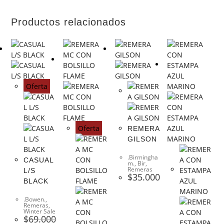
Productos relacionados
Oferta
Oferta
REMERA
GILSON
.Birmingha
CASUAL
m.
,
Bir
,
Remeras
L/S
$
35.000
BLACK
.Bowen.
,
Remeras
,
Winter Sale
$
69.000