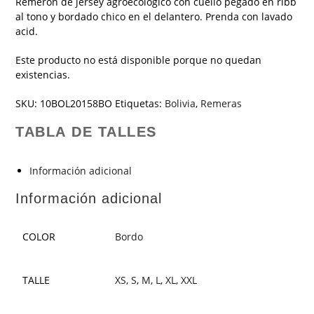
Remerón de jersey agroecológico con cuello pegado en ribb
al tono y bordado chico en el delantero. Prenda con lavado
acid.
Este producto no está disponible porque no quedan
existencias.
SKU:
10BOL20158BO
Etiquetas:
Bolivia
,
Remeras
TABLA DE TALLES
Información adicional
Información adicional
COLOR
Bordo
TALLE
XS
,
S
,
M
,
L
,
XL
,
XXL