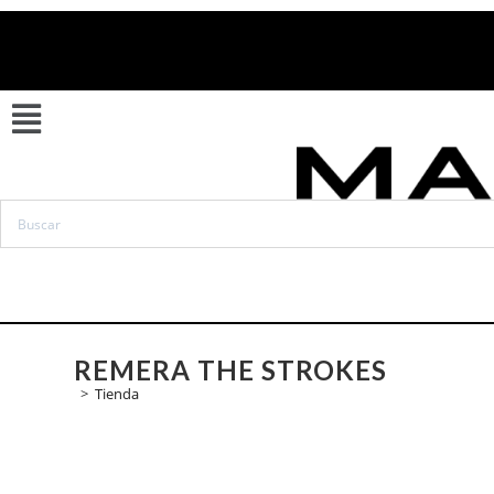
Ir
al
contenido
REMERA THE STROKES
>
Tienda