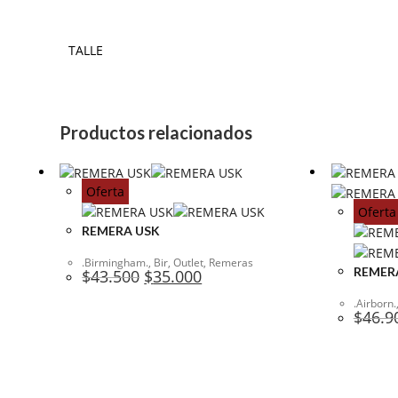
TALLE
Productos relacionados
Oferta
Oferta
REMERA USK
.Birmingham.
,
Bir
,
Outlet
,
Remeras
REMERA
El
El
$
43.500
$
35.000
precio
precio
original
actual
.Airborn.
era:
es:
$
46.9
$43.500.
$35.000.