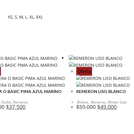
XS
,
S
,
M
,
L
,
XL
,
XXL
Oferta
 O BASIC PIMA AZUL MARINO
REMERON LISO BLANCO
,
Outlet
,
Remeras
.Bolivia.
,
Remeras
,
Winter Sale
El
El
El
El
00
$
37.500
$
59.000
$
49.000
precio
precio
precio
precio
original
actual
original
actual
era:
es:
era:
es:
$46.900.
$37.500.
$59.000.
$49.000.