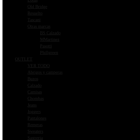
Lotus
Old Bridge
Resuelto
Tascani
Otras marcas
BS Calzado
MMartinez
Pasotti
Phillgreen
OUTLET
VER TODO
Abrigos y camperas
Buzos
Calzado
Camisas
Chombas
Jeans
Joggers
Pantalones
Remeras
Sweaters
Sastreria