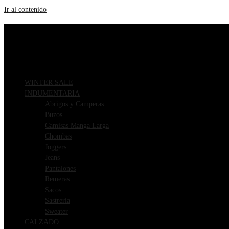
Ir al contenido
ENVIOS GRATIS A PARTIR DE $169.000
3 CUOTAS SIN INTERÉS
WINTER SALE
INDUMENTARIA
Abrigos y Camperas
Buzos
Camisas Manga Larga
Chombas
Joggers
Jeans
Pantalones
Remeras
Sacos
Sastrería
Sweater
CALZADO