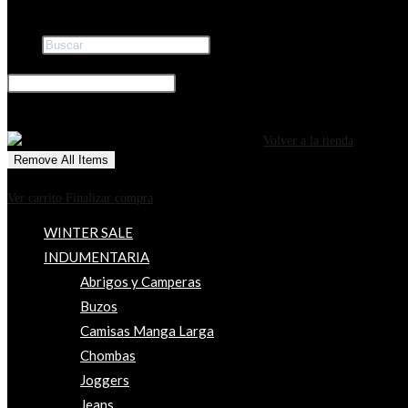
Buscar
×
0
CARRITO
¡Tu carrito está actualmente vacío!
Volver a la tienda
Remove All Items
0
$0
Ver carrito
Finalizar compra
WINTER SALE
INDUMENTARIA
Abrigos y Camperas
Buzos
Camisas Manga Larga
Chombas
Joggers
Jeans