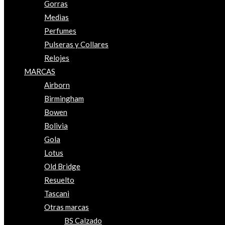
Gorras
Medias
Perfumes
Pulseras y Collares
Relojes
MARCAS
Airborn
Birmingham
Bowen
Bolivia
Gola
Lotus
Old Bridge
Resuelto
Tascani
Otras marcas
BS Calzado