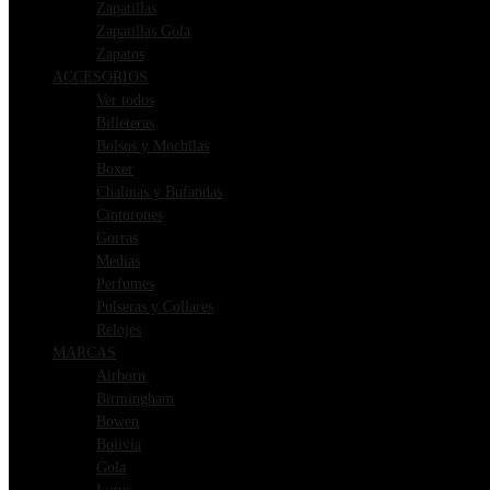
Zapatillas
Zapatillas Gola
Zapatos
ACCESORIOS
Ver todos
Billeteras
Bolsos y Mochilas
Boxer
Chalinas y Bufandas
Cinturones
Gorras
Medias
Perfumes
Pulseras y Collares
Relojes
MARCAS
Airborn
Birmingham
Bowen
Bolivia
Gola