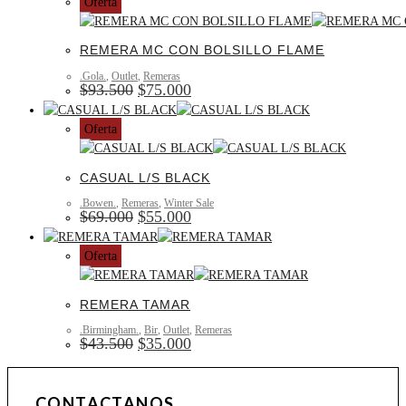
Oferta
REMERA MC CON BOLSILLO FLAME
.Gola.
,
Outlet
,
Remeras
$
93.500
$
75.000
Oferta
CASUAL L/S BLACK
.Bowen.
,
Remeras
,
Winter Sale
$
69.000
$
55.000
Oferta
REMERA TAMAR
.Birmingham.
,
Bir
,
Outlet
,
Remeras
$
43.500
$
35.000
CONTACTANOS