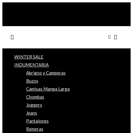
WINTER SALE
INDUMENTARIA
Abrigos y Camperas
Buzos
Camisas Manga Larga
Chombas
Joggers
Jeans
Pantalones
Remeras