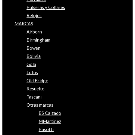
Pulseras y Collares
Relojes
MARCAS
Airborn
Birmingham
Bowen
Bolivia
Gola
Lotus
Old Bridge
Resuelto
Tascani
Otras marcas
BS Calzado
MMartinez
Pasotti