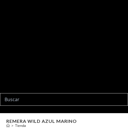
Ir
al
contenido
REMERA WILD AZUL MARINO
>
Tienda