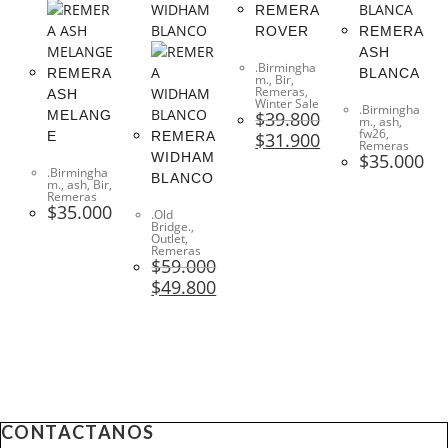
REMERA
ROVER
REMERA
ASH
.Birmingha
REMERA
BLANCA
m.
,
Bir
,
Remeras
,
ASH
Winter Sale
.Birmingha
MELANG
$
39.800
m.
,
ash
,
fw26
,
El
El
E
REMERA
$
31.900
Remeras
precio
precio
WIDHAM
$
35.000
original
actual
.Birmingha
era:
es:
BLANCO
m.
,
ash
,
Bir
,
$39.800.
$31.900.
Remeras
$
35.000
.Old
Bridge.
,
Outlet
,
Remeras
$
59.000
El
El
$
49.800
precio
precio
original
actual
era:
es:
$59.000.
$49.800.
CONTACTANOS